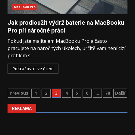
MacBook Pro
Jak prodloužit výdrž baterie na MacBooku
Pro při náročné práci
Pokud jste majitelem MacBooku Pro a často
pracujete na náročných úkolech, určitě vám není cizí
problém s...
Pokračovat ve čtení
Stránkování
Previous
1
2
3
4
5
6
…
78
Další
příspěvků
REKLAMA