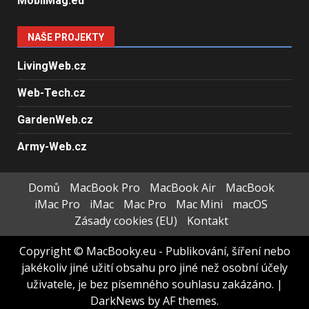
MobilMag.eu
NAŠE PROJEKTY
LivingWeb.cz
Web-Tech.cz
GardenWeb.cz
Army-Web.cz
Domů
MacBook Pro
MacBook Air
MacBook
iMac Pro
iMac
Mac Pro
Mac Mini
macOS
Zásady cookies (EU)
Kontakt
Copyright © MacBooky.eu - Publikování, šíření nebo
jakékoliv jiné užití obsahu pro jiné než osobní účely
uživatele, je bez písemného souhlasu zakázáno.
|
DarkNews
by AF themes.