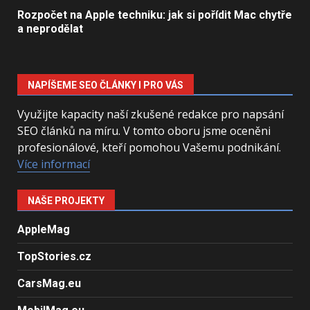
Rozpočet na Apple techniku: jak si pořídit Mac chytře
a neprodělat
NAPÍŠEME SEO ČLÁNKY I PRO VÁS
Využijte kapacity naší zkušené redakce pro napsání
SEO článků na míru. V tomto oboru jsme oceněni
profesionálové, kteří pomohou Vašemu podnikání.
Více informací
NAŠE PROJEKTY
AppleMag
TopStories.cz
CarsMag.eu