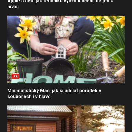
Apple a děti: jak techniku využít k učení, ne jen k
hraní
PR
Minimalistický Mac: jak si udělat pořádek v
souborech i v hlavě