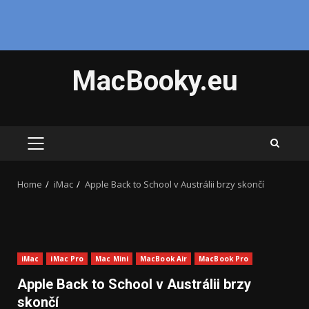
Skip
MacBooky.eu
to
content
PRIMARY
MENU
Home
iMac
Apple Back to School v Austrálii brzy skončí
iMac
iMac Pro
Mac Mini
MacBook Air
MacBook Pro
Apple Back to School v Austrálii brzy
skončí