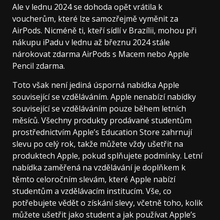
Ale v lednu 2024 se dohoda opět vrátila k
voucherům, které lze samozřejmě vyměnit za
AirPods. Nicméně ti, kteří sídlí v Brazílii, mohou při
nákupu iPadu v lednu až březnu 2024 stále
nárokovat zdarma AirPods s Macem nebo Apple
Pencil zdarma.
Toto však není jediná úsporná nabídka Apple
související se vzděláváním. Apple nenabízí nabídky
související se vzděláváním pouze během letních
měsíců. Všechny produkty prodávané studentům
prostřednictvím Apple’s Education Store zahrnují
slevu po celý rok, takže můžete vždy ušetřit na
produktech Apple, pokud splňujete podmínky. Letní
nabídka zaměřená na vzdělávání je doplňkem k
těmto celoročním slevám, které Apple nabízí
studentům a vzdělávacím institucím. Vše, co
potřebujete vědět o získání slevy, včetně toho, kolik
můžete ušetřit jako student a jak používat Apple’s