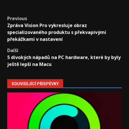
Post
Previous
Zpráva Vision Pro vykresluje obraz
navigation
specializovaného produktu s překvapivými
překážkami v nastavení
Další
5 divokých nápadů na PC hardware, které by byly
ještě lepší na Macu
SOUVISEJÍCÍ PŘÍSPĚVKY