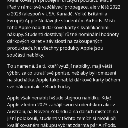
iPad v rámci své vzdělávací propagace, ale v létě 2022
a 2023 (alespoň v USA, Kanadě, Velké Británii a
Evropě) Apple Nedávejte studentům AirPods. Místo
toho Apple nabídl dárkové karty s kvalifikačními
nákupy. Studenti dostávají různé nominální hodnoty
dárkových karet v závislosti na zakoupených
produktech. Ne všechny produkty Apple jsou
součástí nabídky.
To znamená, že ti, kteří využijí nabídky, mají větší
výběr, za co utratí své peníze, než aby byli omezeni
na sluchátka. Apple také nabízí dárkové karty během
své nákupní akce Black Friday.
Apple však nenabízí všude stejnou nabídku. Když
Apple v lednu 2023 zahájil svou studentskou akci v
Austrálii, na Novém Zélandu a na dalších místech na
jižní polokouli, studenti v těchto zemích si mohli při
kvalifikovaném nákupu vybrat zdarma pár AirPods.