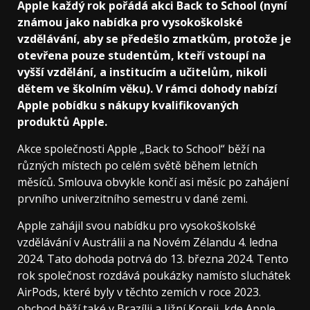
Apple každý rok pořádá akci Back to School (nyní
známou jako nabídka pro vysokoškolské
vzdělávání, aby se předešlo zmatkům, protože je
otevřena pouze studentům, kteří vstoupí na
vyšší vzdělání, a institucím a učitelům, nikoli
dětem ve školním věku). V rámci dohody nabízí
Apple pobídku s nákupy kvalifikovaných
produktů Apple.
Akce společnosti Apple „Back to School“ běží na
různých místech po celém světě během letních
měsíců. Smlouva obvykle končí asi měsíc po zahájení
prvního univerzitního semestru v dané zemi.
Apple zahájil svou nabídku pro vysokoškolské
vzdělávání v Austrálii a na Novém Zélandu 4. ledna
2024. Tato dohoda potrvá do 13. března 2024. Tento
rok společnost rozdává poukázky namísto sluchátek
AirPods, které byly v těchto zemích v roce 2023.
obchod běží také v Brazílii a Jižní Koreji, kde Apple