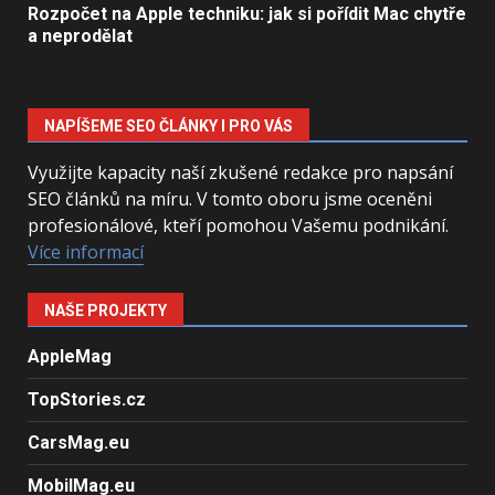
Rozpočet na Apple techniku: jak si pořídit Mac chytře
a neprodělat
NAPÍŠEME SEO ČLÁNKY I PRO VÁS
Využijte kapacity naší zkušené redakce pro napsání
SEO článků na míru. V tomto oboru jsme oceněni
profesionálové, kteří pomohou Vašemu podnikání.
Více informací
NAŠE PROJEKTY
AppleMag
TopStories.cz
CarsMag.eu
MobilMag.eu