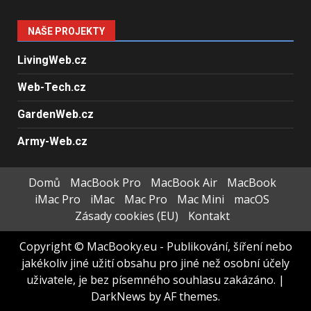
NAŠE PROJEKTY
LivingWeb.cz
Web-Tech.cz
GardenWeb.cz
Army-Web.cz
Domů
MacBook Pro
MacBook Air
MacBook
iMac Pro
iMac
Mac Pro
Mac Mini
macOS
Zásady cookies (EU)
Kontakt
Copyright © MacBooky.eu - Publikování, šíření nebo
jakékoliv jiné užití obsahu pro jiné než osobní účely
uživatele, je bez písemného souhlasu zakázáno.
|
DarkNews
by AF themes.