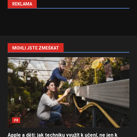
REKLAMA
MOHLI JSTE ZMEŠKAT
PR
Apple a děti: jak techniku využít k učení, ne jen k