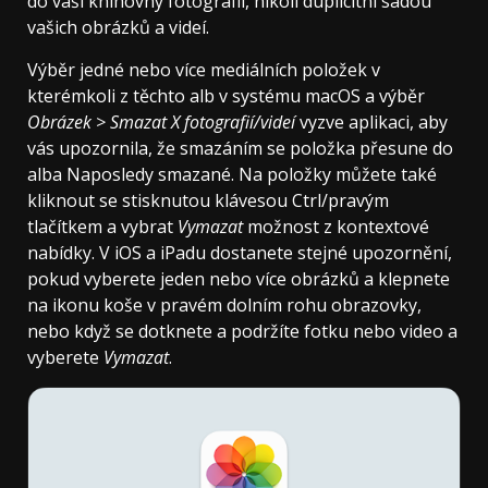
do vaší knihovny fotografií, nikoli duplicitní sadou
vašich obrázků a videí.
Výběr jedné nebo více mediálních položek v
kterémkoli z těchto alb v systému macOS a výběr
Obrázek > Smazat X fotografií/videí
vyzve aplikaci, aby
vás upozornila, že smazáním se položka přesune do
alba Naposledy smazané. Na položky můžete také
kliknout se stisknutou klávesou Ctrl/pravým
tlačítkem a vybrat
Vymazat
možnost z kontextové
nabídky. V iOS a iPadu dostanete stejné upozornění,
pokud vyberete jeden nebo více obrázků a klepnete
na ikonu koše v pravém dolním rohu obrazovky,
nebo když se dotknete a podržíte fotku nebo video a
vyberete
Vymazat
.