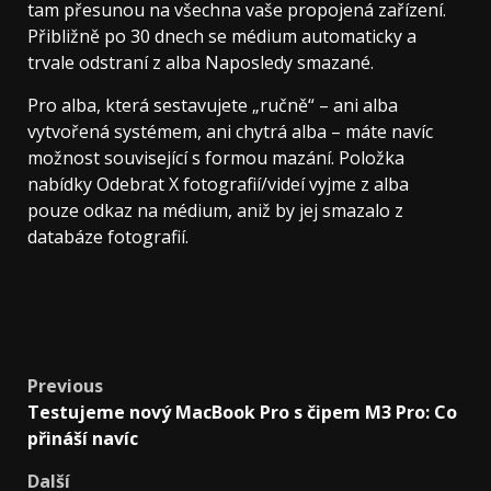
tam přesunou na všechna vaše propojená zařízení.
Přibližně po 30 dnech se médium automaticky a
trvale odstraní z alba Naposledy smazané.
Pro alba, která sestavujete „ručně“ – ani alba
vytvořená systémem, ani chytrá alba – máte navíc
možnost související s formou mazání. Položka
nabídky Odebrat X fotografií/videí vyjme z alba
pouze odkaz na médium, aniž by jej smazalo z
databáze fotografií.
Post
Previous
Testujeme nový MacBook Pro s čipem M3 Pro: Co
navigation
přináší navíc
Další