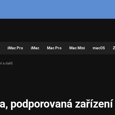
iMac Pro
iMac
Mac Pro
Mac Mini
macOS
Z
 a další
a, podporovaná zařízení