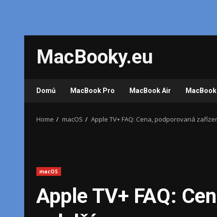
Skip
MacBooky.eu
to
content
Domů
MacBook Pro
MacBook Air
MacBook
Home
macOS
Apple TV+ FAQ: Cena, podporovaná zařízení
macOS
Apple TV+ FAQ: Cen