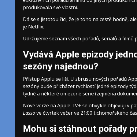
exkluzivních pořadů a filmů od jiných produkčních 
produkovala své vlastní.
Dá se s jistotou říci, že je toho na cestě hodně, 
je Netflix.
Udržujeme seznam všech pořadů, seriálů a filmů p
Vydává Apple epizody jedn
sezóny najednou?
Přístup Applu se liší. U zbrusu nových pořadů App
sezóny bude přicházet rychlostí jedné epizody tý
týdně a některé omezené série (zejména dokument
Nové verze na Apple TV+ se obvykle objevují v pá
Lasso
ve čtvrtek večer ve 21:00 tichomořského čas
Mohu si stáhnout pořady pr