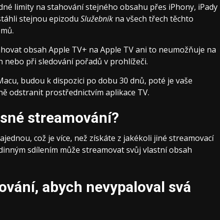
ádné limity na stahování stejného obsahu přes iPhony, iPady
stáhli stejnou epizodu
Služebník
na všech třech těchto
émů.
ahovat obsah Apple TV+ na Apple TV ani to neumožňuje na
ch nebo při sledování pořadů v prohlížeči.
Macu, budou k dispozici po dobu 30 dnů, poté je vaše
ně odstranit prostřednictvím aplikace TV.
sné streamování?
dnou, což je více, než získáte z jakékoli jiné streamovací
Rodinným sdílením může streamovat svůj vlastní obsah
ování, abych nevypaloval svá