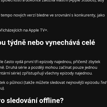
společností a dokonce založila vlastní (Apple Studios), aby
ale tempo nových verzí bledne ve srovnání s konkurenty, jako
řicházejících na Apple TV+.
ou týdně nebo vynechává celé
le často vydá první tři epizody najednou, přičemž zbytek
dně. Druhá série a později mohou začínat pouze jednou
ární série) zpřístupňují všechny epizody najednou.
tek o půlnoci (takže můžete sledovat nejnovější epizodu
Ted
u).
o sledování offline?