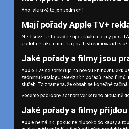
Ano, ale trvá to jen sedm dní.
Mají pořady Apple TV+ rek
Ne. I když často uvidíte upoutávku na jiný pořad Ap
podobné jako u mnoha jiných streamovacích služeb
Jaké pořady a filmy jsou p
Apple TV+ se zaměřuje na novou knihovnu exkluz
zadnímu katalogu televizních pořadů nebo filmů, ta
služeb. To znamená, že obsah se konečně začíná
Vedeme podrobný seznam veškerého aktuálně d
Jaké pořady a filmy přijdo
Apple nemá nic, pokud ne hluboko do kapsy a touh