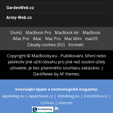
GardenWeb.cz
Army-Web.cz
Domů
MacBook Pro
MacBook Air
MacBook
iMac Pro
iMac
Mac Pro
Mac Mini
macOS
Zásady cookies (EU)
Kontakt
Copyright © MacBooky.eu - Publikování, šíření nebo
jakékoliv jiné užití obsahu pro jiné než osobní účely
uživatele, je bez písemného souhlasu zakázáno.
|
DarkNews
by AF themes.
Související Apple a technologické magazíny:
AppleMag.eu
|
AppleNews.cz
|
MobilMag.eu
|
DotekSlova.cz
|
CZIN.eu
|
Internet