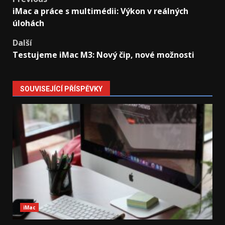
Post
iMac a práce s multimédii: Výkon v reálných
navigation
úlohách
Další
Testujeme iMac M3: Nový čip, nové možnosti
SOUVISEJÍCÍ PŘÍSPĚVKY
iMac