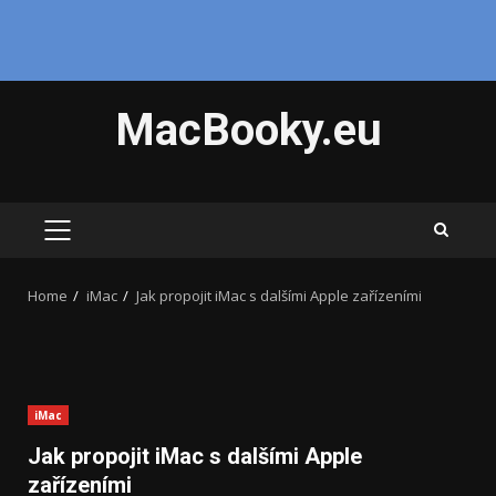
Skip
MacBooky.eu
to
content
PRIMARY
MENU
Home
iMac
Jak propojit iMac s dalšími Apple zařízeními
iMac
Jak propojit iMac s dalšími Apple
zařízeními