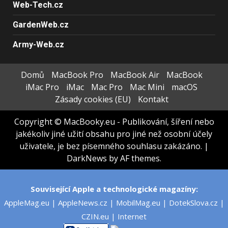
Web-Tech.cz
GardenWeb.cz
Army-Web.cz
Domů
MacBook Pro
MacBook Air
MacBook
iMac Pro
iMac
Mac Pro
Mac Mini
macOS
Zásady cookies (EU)
Kontakt
Copyright © MacBooky.eu - Publikování, šíření nebo
jakékoliv jiné užití obsahu pro jiné než osobní účely
uživatele, je bez písemného souhlasu zakázáno.
|
DarkNews
by AF themes.
Související Apple a technologické magazíny:
AppleMag.eu
|
AppleNews.cz
|
MobilMag.eu
|
DotekSlova.cz
|
CZIN.eu
|
Internet