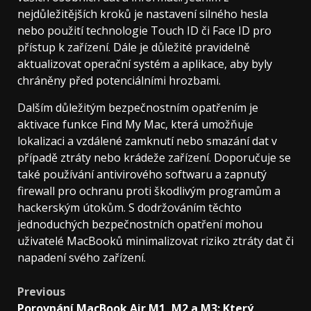
nejdůležitějších kroků je nastavení silného hesla
nebo použití technologie Touch ID či Face ID pro
přístup k zařízení. Dále je důležité pravidelně
aktualizovat operační systém a aplikace, aby byly
chráněny před potenciálními hrozbami.
Dalším důležitým bezpečnostním opatřením je
aktivace funkce Find My Mac, která umožňuje
lokalizaci a vzdálené zamknutí nebo smazání dat v
případě ztráty nebo krádeže zařízení. Doporučuje se
také používání antivirového softwaru a zapnutý
firewall pro ochranu proti škodlivým programům a
hackerským útokům. S dodržováním těchto
jednoduchých bezpečnostních opatření mohou
uživatelé MacBooků minimalizovat riziko ztráty dat či
napadení svého zařízení.
Post
Previous
Porovnání MacBook Air M1, M2 a M3: Který