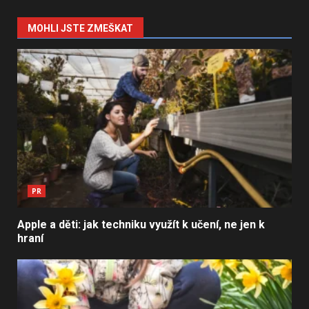
MOHLI JSTE ZMEŠKAT
PR
Apple a děti: jak techniku využít k učení, ne jen k
hraní