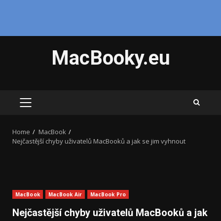
Skip
MacBooky.eu
to
content
PRIMARY
MENU
Home
MacBook
Nejčastější chyby uživatelů MacBooků a jak se jim vyhnout
MacBook
MacBook Air
MacBook Pro
Nejčastější chyby uživatelů MacBooků a jak