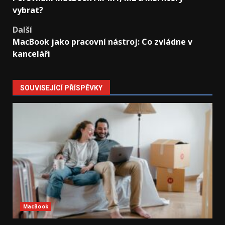
navigation
vybrat?
Další
MacBook jako pracovní nástroj: Co zvládne v
kanceláři
SOUVISEJÍCÍ PŘÍSPĚVKY
MacBook