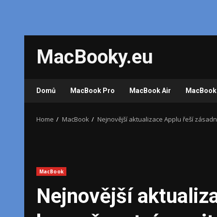
Skip
MacBooky.eu
to
content
Domů
MacBook Pro
MacBook Air
MacBook
Home
MacBook
Nejnovější aktualizace Applu řeší zásadn
MacBook
Nejnovější aktualiz