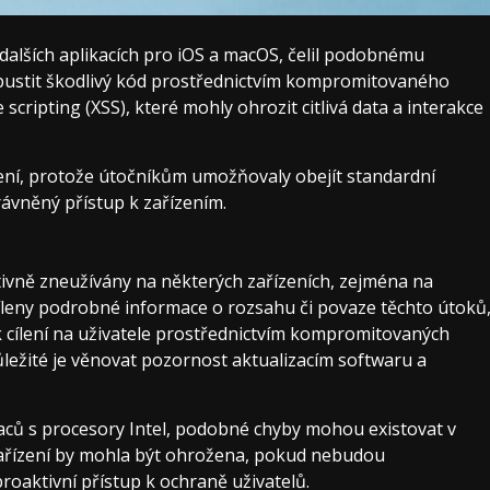
dalších aplikacích pro iOS a macOS, čelil podobnému
ustit škodlivý kód prostřednictvím kompromitovaného
scripting (XSS), které mohly ohrozit citlivá data a interakce
ení, protože útočníkům umožňovaly obejít standardní
ávněný přístup k zařízením.
aktivně zneužívány na některých zařízeních, zejména na
sdíleny podrobné informace o rozsahu či povaze těchto útoků
y k cílení na uživatele prostřednictvím kompromitovaných
ůležité je věnovat pozornost aktualizacím softwaru a
aců s procesory Intel, podobné chyby mohou existovat v
zařízení by mohla být ohrožena, pokud nebudou
roaktivní přístup k ochraně uživatelů.