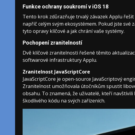
Funkce ochrany soukromí v iOS 18
Tento krok zdůrazňuje trvalý závazek Applu řešit 
napříč celým svým ekosystémem. Pokud jste své zaří
tyto opravy klíčové a jak chrání vaše systémy.
Pochopení zranitelností
Dvě klíčové zranitelnosti řešené těmito aktualizac
softwarové infrastruktury Applu.
Zranitelnost JavaScriptCore
JavaScriptCore je open-source JavaScriptový engi
Zranitelnost umožňovala útočníkům spustit libo
obsahu. To znamená, že uživatelé, kteří navštív
škodlivého kódu na svých zařízeních.