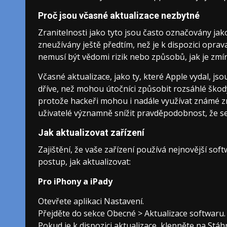
Proč jsou včasné aktualizace nezbytné
Zranitelnosti jako tyto jsou často označovány jak
zneužívány ještě předtím, než je k dispozici oprav
nemusí být vědomi rizik nebo způsobů, jak je zmír
Včasné aktualizace, jako ty, které Apple vydal, js
dříve, než mohou útočníci způsobit rozsáhlé škody.
protože hackeři mohou i nadále využívat známé zr
uživatelé významně snížit pravděpodobnost, že s
Jak aktualizovat zařízení
Zajištění, že vaše zařízení používá nejnovější soft
postup, jak aktualizovat:
Pro iPhony a iPady
Otevřete aplikaci Nastavení.
Přejděte do sekce Obecné > Aktualizace softwaru.
Pokud je k dispozici aktualizace, klepněte na Stáh