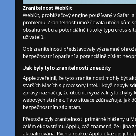
Zranitelnost WebKit
WebKit, prohlížečový engine používaný v Safari a 
problému. Zranitelnost umožňovala útočníkům sp
obsahu webu a potenciálně i útoky typu cross-site 
uživatelů.
Obě zranitelnosti představovaly významné ohrož
bezpečnostní opatření a potenciálně získat neopr
Jak byly tyto zranitelnosti zneužity
Apple zveřejnil, že tyto zranitelnosti mohly být 
starších Macích s procesory Intel. I když nebyly 
zprávy naznačují, že útočníci využívali tyto chyb
webových stránek. Tato situace zdůrazňuje, jak d
bezpečnostním záplatám.
Přestože byly zranitelnosti primárně hlášeny u M
celém ekosystému Applu, což znamená, že i jiná 
aktualizována. Rychlá reakce Applu ukazuje jeho p