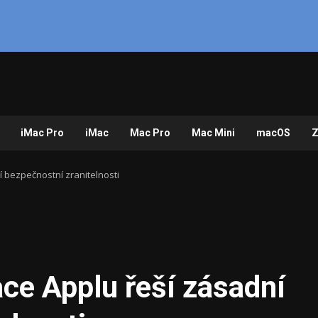
iMac Pro
iMac
Mac Pro
Mac Mini
macOS
Z
í bezpečnostní zranitelnosti
ace Applu řeší zásadní