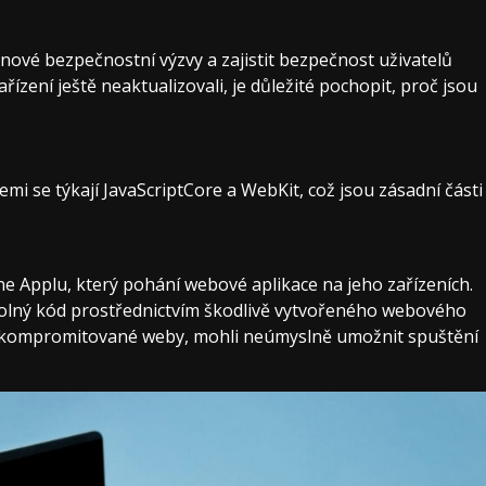
nové bezpečnostní výzvy a zajistit bezpečnost uživatelů
zení ještě neaktualizovali, je důležité pochopit, proč jsou
emi se týkají JavaScriptCore a WebKit, což jsou zásadní části
ne Applu, který pohání webové aplikace na jeho zařízeních.
volný kód prostřednictvím škodlivě vytvořeného webového
ili kompromitované weby, mohli neúmyslně umožnit spuštění