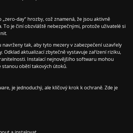
o „zero-day“ hrozby, což znamená, že jsou aktivně
a. To je činí obzvláště nebezpečnými, protože uživatelé si
nit.
ou navrženy tak, aby tyto mezery v zabezpečení uzavřely
 Odklad aktualizací zbytečně vystavuje zařízení riziku,
anitelnosti. Instalací nejnovějšího softwaru mohou
e stanou obětí takových útoků.
ware, je jednoduchý, ale klíčový krok k ochraně. Zde je
nout a instalovat.