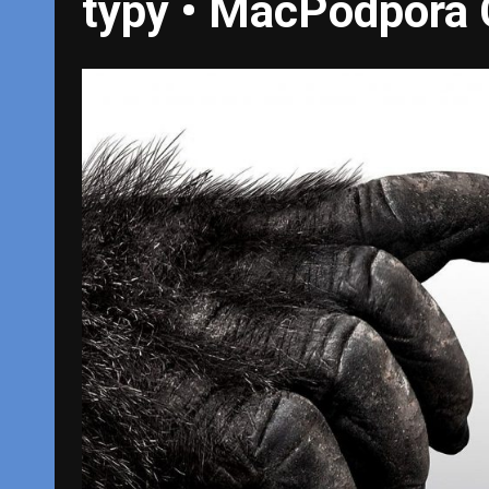
typy • MacPodpora