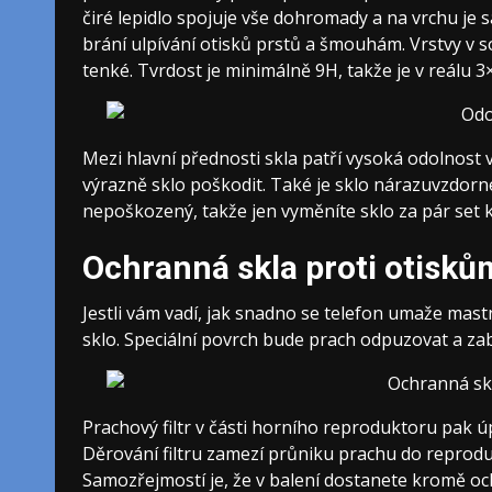
čiré lepidlo spojuje vše dohromady a na vrchu je
brání ulpívání otisků prstů a šmouhám. Vrstvy v so
tenké. Tvrdost je minimálně 9H, takže je v reálu 3×
Mezi hlavní přednosti skla patří vysoká odolnost
výrazně sklo poškodit. Také je sklo nárazuvzdorné 
nepoškozený, takže jen vyměníte sklo za pár set 
Ochranná skla proti otisků
Jestli vám vadí, jak snadno se telefon umaže mas
sklo
. Speciální povrch bude prach odpuzovat a z
Prachový filtr v části horního reproduktoru pak ú
Děrování filtru zamezí průniku prachu do reproduk
Samozřejmostí je, že v balení dostanete kromě oc