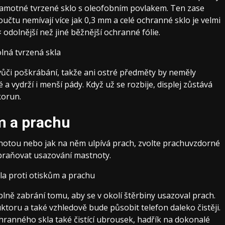
 samotné tvrzené sklo s oleofobním povlakem. Ten zase
učtu nemívají více jak 0,3 mm a celé ochranné sklo je velmi
 odolnější než jiné běžnější ochranné fólie.
 vůči poškrábání, takže ani ostré předměty by neměly
a vydrží i menší pády. Když už se rozbije, displej zůstává
korun.
m a prachu
tnotou nebo jak na něm ulpívá prach, zvolte
prachuvzdorné
abraňovat usazování mastnoty.
plně zabrání tomu, aby se v okolí štěrbiny usazoval prach.
toru a také vzhledově bude působit telefon daleko čistěji.
hranného skla také čistící ubrousek, hadřík na dokonalé