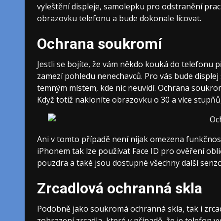
vyleštění displeje, samolepku pro odstranění prac
obrazovku telefonu a bude dokonale lícovat.
Ochrana soukromí
Jestli se bojíte, že vám někdo kouká do telefonu 
zamezí pohledu nenechavců. Pro vás bude displej st
temným místem, kde nic neuvidí. Ochrana soukro
Když totiž nakloníte obrazovku o 30 a více stupňů,
Ani v tomto případě není nijak omezena funkčnost
iPhonem tak lze používat Face ID pro ověření obl
pouzdra a také jsou dostupné všechny další senzo
Zrcadlová ochranná skla
Podobně jako soukromá ochranná skla, tak i
zrca
zobrazení zrcadla, které v případě, že je telefon 