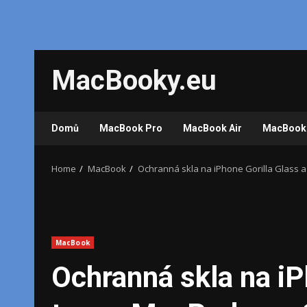
Skip
MacBooky.eu
to
content
Domů
MacBook Pro
MacBook Air
MacBook
Home
MacBook
Ochranná skla na iPhone Gorilla Glass 
MacBook
Ochranná skla na iP