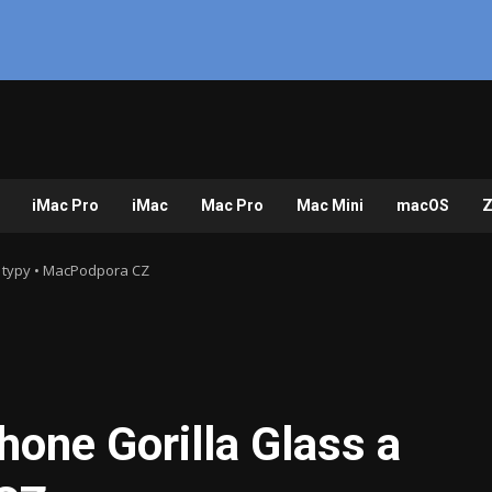
iMac Pro
iMac
Mac Pro
Mac Mini
macOS
Z
a typy • MacPodpora CZ
hone Gorilla Glass a