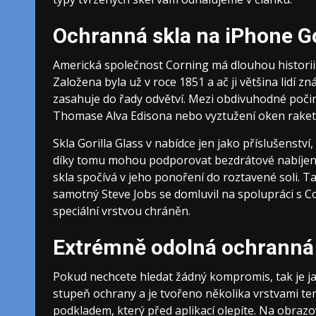
Ochranná skla na iPhone Go
Americká společnost Corning má dlouhou historii a
Založena byla už v roce 1851 a ač ji většina lidí z
zasahuje do řady odvětví. Mezi obdivuhodné počiny
Thomase Alva Edisona nebo vyztužení oken rake
Skla Gorilla Glass v nabídce jen jako příslušenství
díky tomu mohou podporovat bezdrátové nabíjení,
skla spočívá v jeho ponoření do roztavené soli. T
samotný Steve Jobs se domluvil na spolupráci s C
speciální vrstvou chráněn.
Extrémně odolná ochranná 
Pokud nechcete hledat žádný kompromis, tak je j
stupeň ochrany a je tvořeno několika vrstvami te
podkladem, který před aplikací olepíte. Na obrazo