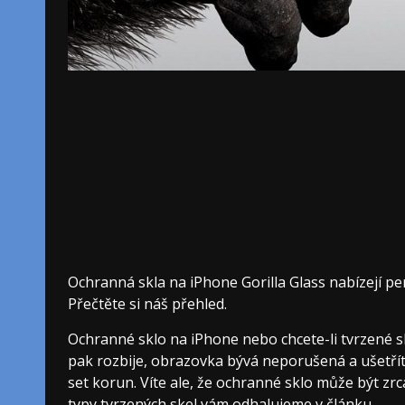
Ochranná skla na iPhone Gorilla Glass nabízejí pe
Přečtěte si náš přehled.
Ochranné sklo na iPhone nebo chcete-li tvrzené sk
pak rozbije, obrazovka bývá neporušená a ušetříte
set korun. Víte ale, že ochranné sklo může být zrc
typy tvrzených skel vám odhalujeme v článku.