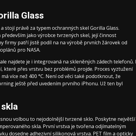
rilla Glass
 stojí právě za typem ochranných skel Gorilla Glass.
ná především jako výrobce tvrzených skel, její činnost
 firmy patří jistě podíl na na výrobě prvních žárovek od
toplánů pro NASA.
, ale najdete je i integrovaná na skleněných zádech telefonů. 
 které přes vrstvu bez problémů projde. Proces vyztužení
a má více než 400 °C. Není od věci také podotknout, že
orning ještě před uvedením prvního iPhonu. Už ten byl
skla
asnou volbou to
nejodolnější tvrzené sklo
. Poskytne největší
mperovaného skla. První vrstva je tvořena odjímatelným
vku dosedne adhezivní silikonová vrstva. PET film a opticky