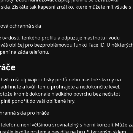
z skla. Získáte tak kapesní zrcátko, které můžete mít všude s
é tvrdosti, tenkého profilu a odpuzuje mastnotu i vodu.
 váš obličej pro bezproblémovou funkci Face ID. U některýc
pení na záda telefonu.
ráče
chvíli ruší ulpívající otisky prstů nebo mastné skvrny na
 zadrhnete a kvůli tomu prohrajete a nedokončíte level.
protože kromě dokonale hladkého povrchu bez nečistot
 plně ponořit do vaší oblíbené hry.
m telefonu není většinou srovnatelný s
herní konzolí
. Může z
stále jezdíte prstem a nevidíte na hru. S tvrzeným sklem