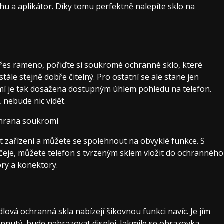
hu a aplikátor. Díky tomu perfektně nalepíte sklo na
přes rameno, pořiďte si
soukromé ochranné sklo
, které
ále stejně dobře čitelný. Pro ostatní se ale stane jen
mí je tak dosažena dostupným úhlem pohledu na telefon.
 nebude nic vidět.
 zařízení a můžete se spolehnout na obvyklé funkce. S
ičeje, můžete telefon s tvrzeným sklem vložit do ochranného
ry a konektory.
dlová ochranná skla
nabízejí šikovnou funkci navíc. Je jím
vypnutý, bude nahrazovat displej. Jakmile se obrazovka