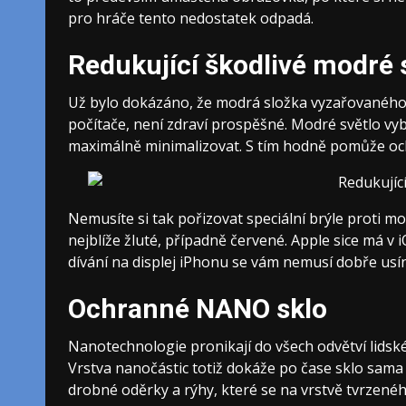
pro hráče tento nedostatek odpadá.
Redukující škodlivé modré 
Už bylo dokázáno, že modrá složka vyzařovaného sv
počítače, není zdraví prospěšné. Modré světlo vy
maximálně minimalizovat. S tím hodně pomůže
oc
Nemusíte si tak pořizovat speciální brýle proti 
nejblíže žluté, případně červené. Apple sice má v 
dívání na displej iPhonu se vám nemusí dobře usín
Ochranné NANO sklo
Nanotechnologie pronikají do všech odvětví lidské 
Vrstva nanočástic totiž dokáže po čase sklo sama
drobné oděrky a rýhy, které se na vrstvě tvrzenéh