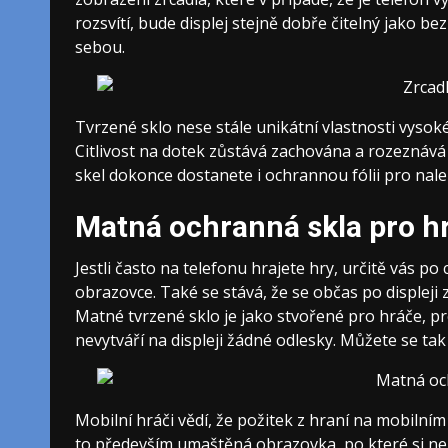
rozsvítí, bude displej stejně dobře čitelný jako be
sebou.
Tvrzené sklo nese stále unikátní vlastnosti vysok
Citlivost na dotek zůstává zachována a rozeznává
skel dokonce dostanete i ochrannou fólii pro nale
Matná ochranná skla pro h
Jestli často na telefonu hrajete hry, určitě vás po 
obrazovce. Také se stává, že se občas po displeji
Matné tvrzené sklo
je jako stvořené pro hráče, 
nevytváří na displeji žádné odlesky. Můžete se tak
Mobilní hráči vědí, že požitek z hraní na mobilní
to především umaštěná obrazovka, po které si neu