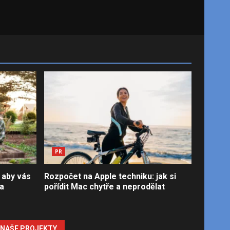
PR
 aby vás
Rozpočet na Apple techniku: jak si
la
pořídit Mac chytře a neprodělat
NAŠE PROJEKTY