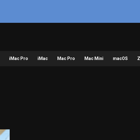
iMac Pro
iMac
Mac Pro
Mac Mini
macOS
Z