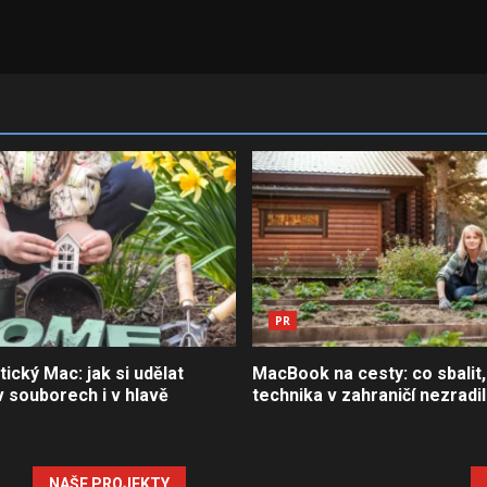
PR
tický Mac: jak si udělat
MacBook na cesty: co sbalit,
 souborech i v hlavě
technika v zahraničí nezradi
NAŠE PROJEKTY