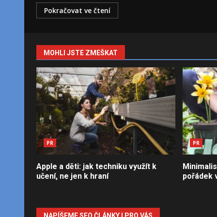
Pokračovat ve čtení
MOHLI JSTE ZMEŠKAT
PR
PR
Apple a děti: jak techniku využít k
Minimalis
učení, ne jen k hraní
pořádek v
NAPÍŠEME SEO ČLÁNKY I PRO VÁS