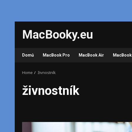
Skip
MacBooky.eu
to
content
Domů
MacBook Pro
MacBook Air
MacBook
Home
živnostník
živnostník