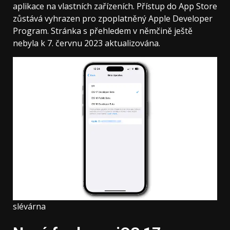
aplikace na vlastních zařízeních. Přístup do App Store
zůstává vyhrazen pro zpoplatněný Apple Developer
Program. Stránka s přehledem v němčině ještě
nebyla k 7. červnu 2023 aktualizována.
slévárna