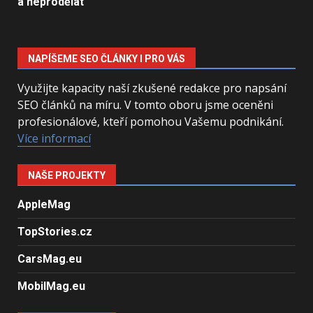
a neprodělat
NAPÍŠEME SEO ČLÁNKY I PRO VÁS
Využijte kapacity naší zkušené redakce pro napsání
SEO článků na míru. V tomto oboru jsme oceněni
profesionálové, kteří pomohou Vašemu podnikání.
Více informací
NAŠE PROJEKTY
AppleMag
TopStories.cz
CarsMag.eu
MobilMag.eu