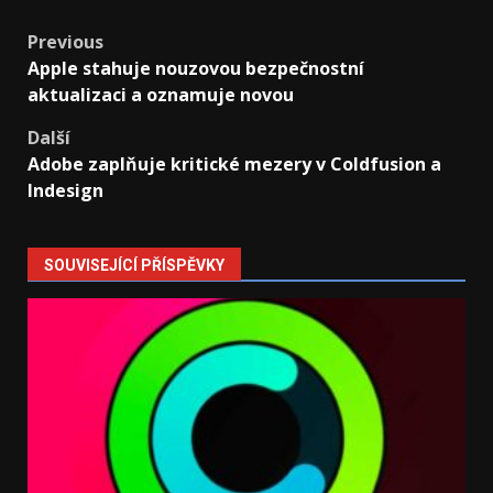
Post
Previous
Apple stahuje nouzovou bezpečnostní
navigation
aktualizaci a oznamuje novou
Další
Adobe zaplňuje kritické mezery v Coldfusion a
Indesign
SOUVISEJÍCÍ PŘÍSPĚVKY