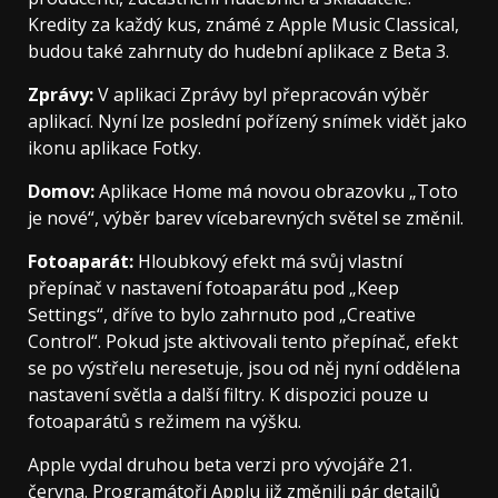
Kredity za každý kus, známé z Apple Music Classical,
budou také zahrnuty do hudební aplikace z Beta 3.
Zprávy:
V aplikaci Zprávy byl přepracován výběr
aplikací. Nyní lze poslední pořízený snímek vidět jako
ikonu aplikace Fotky.
Domov:
Aplikace Home má novou obrazovku „Toto
je nové“, výběr barev vícebarevných světel se změnil.
Fotoaparát:
Hloubkový efekt má svůj vlastní
přepínač v nastavení fotoaparátu pod „Keep
Settings“, dříve to bylo zahrnuto pod „Creative
Control“. Pokud jste aktivovali tento přepínač, efekt
se po výstřelu neresetuje, jsou od něj nyní oddělena
nastavení světla a další filtry. K dispozici pouze u
fotoaparátů s režimem na výšku.
Apple vydal druhou beta verzi pro vývojáře 21.
června. Programátoři Applu již změnili pár detailů