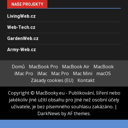
NAŠE PROJEKTY
LivingWeb.cz
Web-Tech.cz
GardenWeb.cz
Army-Web.cz
Domů
MacBook Pro
MacBook Air
MacBook
iMac Pro
iMac
Mac Pro
Mac Mini
macOS
Zásady cookies (EU)
Kontakt
Copyright © MacBooky.eu - Publikování, šíření nebo
jakékoliv jiné užití obsahu pro jiné než osobní účely
uživatele, je bez písemného souhlasu zakázáno.
|
DarkNews
by AF themes.