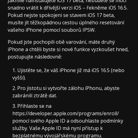
Jakmile nainstalujete iOS 17 beta, nebudete se moci
snadno vrátit k dřívější verzi iOS – řekněme iOS 16.5.
Pokud nejste spokojeni se stavem iOS 17 beta,
musíte jít těžkopádnou cestou úplného resetování
vašeho iPhone pomocí souborů IPSW.
Pokud jste pochopili obě varování, máte druhý
iPhone a chtěli byste si nové funkce vyzkoušet hned,
postupujte následovně:
Ujistěte se, že váš iPhone již má iOS 16.5 (nebo
vyšší).
Pro jistotu si vytvořte zálohu iPhonu, abyste
zabránili ztrátě dat.
Přihlaste se na
https://developer.apple.com/programs/enroll/
pomocí svého Apple ID a odsouhlaste podmínky
služby. Vaše Apple ID má nyní přístup k
bezplatnému vývojářskému programu.