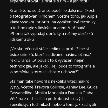
experimentovat.“ a hrát si s tím – a jen fotit.“
Kromě toho se Drance podělil o další maličkosti
o fotografování iPhonem, včetně toho, jak Apple
klade vysokou prioritu na vyvážení své techniky
a technologie s lidským prvkem. V případě
iPhonu tak vypadají obrázky a režimy obrázků
lidskému oku.
„Ve skutečnosti stále sedíme a prohlížíme si
tisíce snímků, které se díváme našima očima,“
řekl Drance. „A použít to k vyvážení nejen
technologie, ale jako: „Hej, bude to fotografie a
vzpomínka, kterou si chcete uchovat?“
Stalman také hovořil s několika vítězi makro
výzvy, včetně Trevora Collinse, Ashley Lee, Guida
Cassanelliho, Abhika Mondala a Daniela Olaha.
Většina z nich sdílela podrobnosti o svých
specifických technikách nebo o tom, jak zachytili