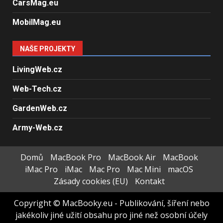
CarsMag.eu
MobilMag.eu
NAŠE PROJEKTY
LivingWeb.cz
Web-Tech.cz
GardenWeb.cz
Army-Web.cz
Domů
MacBook Pro
MacBook Air
MacBook
iMac Pro
iMac
Mac Pro
Mac Mini
macOS
Zásady cookies (EU)
Kontakt
Copyright © MacBooky.eu - Publikování, šíření nebo
jakékoliv jiné užití obsahu pro jiné než osobní účely