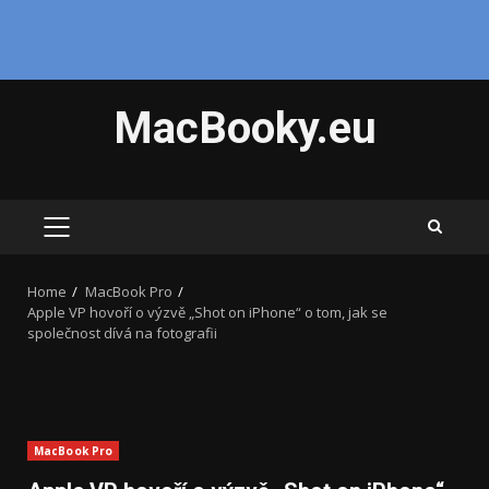
Skip
MacBooky.eu
to
content
PRIMARY
MENU
Home
MacBook Pro
Apple VP hovoří o výzvě „Shot on iPhone“ o tom, jak se
společnost dívá na fotografii
MacBook Pro