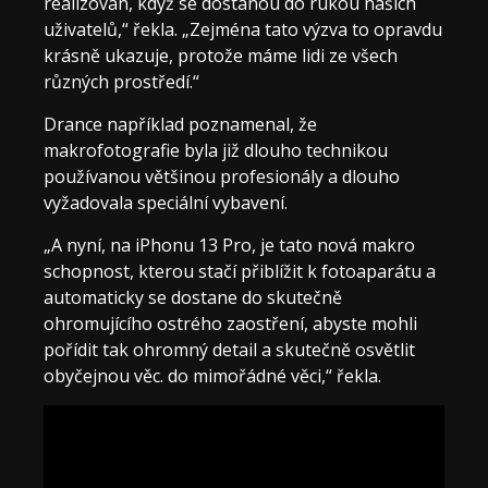
realizován, když se dostanou do rukou našich
uživatelů,“ řekla. „Zejména tato výzva to opravdu
krásně ukazuje, protože máme lidi ze všech
různých prostředí.“
Drance například poznamenal, že
makrofotografie byla již dlouho technikou
používanou většinou profesionály a dlouho
vyžadovala speciální vybavení.
„A nyní, na iPhonu 13 Pro, je tato nová makro
schopnost, kterou stačí přiblížit k fotoaparátu a
automaticky se dostane do skutečně
ohromujícího ostrého zaostření, abyste mohli
pořídit tak ohromný detail a skutečně osvětlit
obyčejnou věc. do mimořádné věci,“ řekla.