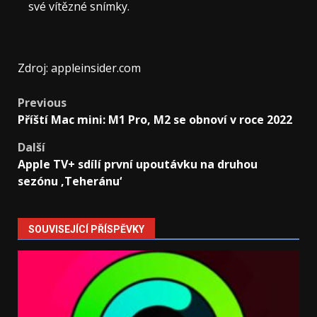
své vítězné snímky.
Zdroj: appleinsider.com
Post
Previous
Příští Mac mini: M1 Pro, M2 se obnoví v roce 2022
navigation
Další
Apple TV+ sdílí první upoutávku na druhou
sezónu ‚Teheránu‘
SOUVISEJÍCÍ PŘÍSPĚVKY