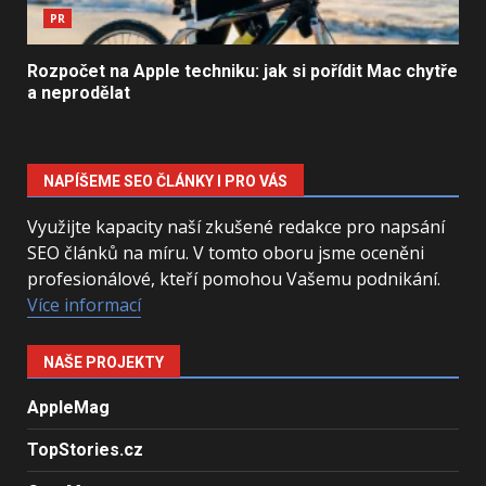
PR
Rozpočet na Apple techniku: jak si pořídit Mac chytře
a neprodělat
NAPÍŠEME SEO ČLÁNKY I PRO VÁS
Využijte kapacity naší zkušené redakce pro napsání
SEO článků na míru. V tomto oboru jsme oceněni
profesionálové, kteří pomohou Vašemu podnikání.
Více informací
NAŠE PROJEKTY
AppleMag
TopStories.cz