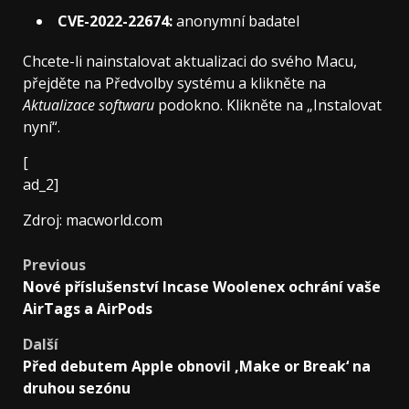
CVE-2022-22674:
anonymní badatel
Chcete-li nainstalovat aktualizaci do svého Macu,
přejděte na Předvolby systému a klikněte na
Aktualizace softwaru
podokno. Klikněte na „Instalovat
nyní“.
[
ad_2]
Zdroj: macworld.com
Post
Previous
Nové příslušenství Incase Woolenex ochrání vaše
navigation
AirTags a AirPods
Další
Před debutem Apple obnovil ‚Make or Break‘ na
druhou sezónu