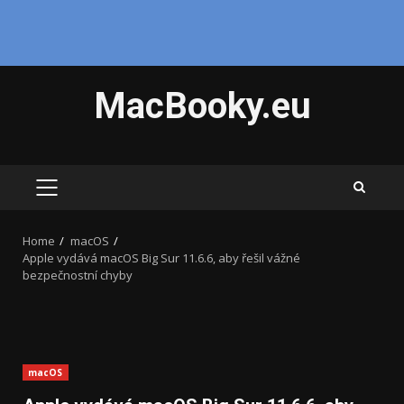
Skip
MacBooky.eu
to
content
PRIMARY
MENU
Home
macOS
Apple vydává macOS Big Sur 11.6.6, aby řešil vážné
bezpečnostní chyby
macOS