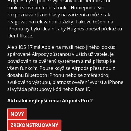
Hughes by si podle svých slov přál identifikační
funkci srovnatelnou s funkcí Homepodu: Siri
rozpoznává různé hlasy na zařízení a může tak
reagovat na relevantní otázky. Takové řešení na
iPhonu by bylo ideální, aby Hughes obešel překážku
identifikace.
Ale s iOS 17 má Apple na mysli něco jiného: dokud
spárované Airpody zůstanou v uších uživatele, je
považován za ověřený systémem a má přístup ke
všem funkcím. Pouze když se Airpods přesunou z
dosahu Bluetooth iPhonu nebo se změní zdroj
zvukového výstupu, platnost ověření vyprší a iPhone
si vyžádá přístupový kód nebo Face ID.
Aktuální nejlepší cena: Airpods Pro 2
NOVÝ
ZREKONSTRUOVANÝ