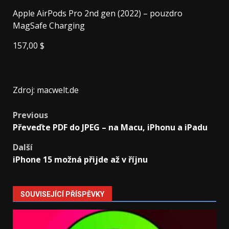
Apple AirPods Pro 2nd gen (2022) – pouzdro
MagSafe Charging
157,00 $
Zdroj: macwelt.de
Post
Previous
Převeďte PDF do JPEG – na Macu, iPhonu a iPadu
navigation
Další
iPhone 15 možná přijde až v říjnu
SOUVISEJÍCÍ PŘÍSPĚVKY