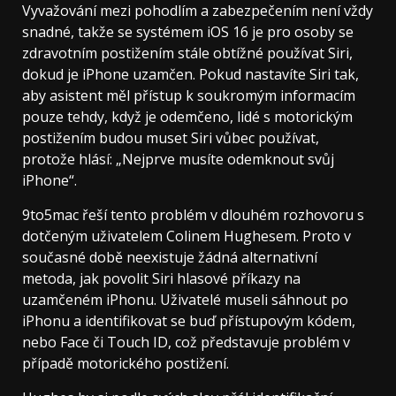
Vyvažování mezi pohodlím a zabezpečením není vždy
snadné, takže se systémem iOS 16 je pro osoby se
zdravotním postižením stále obtížné používat Siri,
dokud je iPhone uzamčen. Pokud nastavíte Siri tak,
aby asistent měl přístup k soukromým informacím
pouze tehdy, když je odemčeno, lidé s motorickým
postižením budou muset Siri vůbec používat,
protože hlásí: „Nejprve musíte odemknout svůj
iPhone“.
9to5mac řeší tento problém v dlouhém rozhovoru s
dotčeným uživatelem Colinem Hughesem. Proto v
současné době neexistuje žádná alternativní
metoda, jak povolit Siri hlasové příkazy na
uzamčeném iPhonu. Uživatelé museli sáhnout po
iPhonu a identifikovat se buď přístupovým kódem,
nebo Face či Touch ID, což představuje problém v
případě motorického postižení.