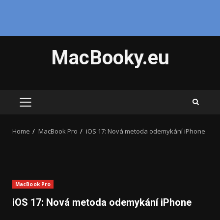
Skip
MacBooky.eu
to
content
PRIMARY
MENU
Home
MacBook Pro
iOS 17: Nová metoda odemykání iPhone
MacBook Pro
iOS 17: Nová metoda odemykání iPhone