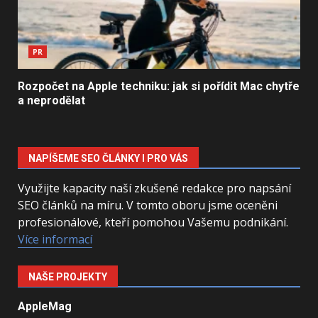
PR
Rozpočet na Apple techniku: jak si pořídit Mac chytře
a neprodělat
NAPÍŠEME SEO ČLÁNKY I PRO VÁS
Využijte kapacity naší zkušené redakce pro napsání
SEO článků na míru. V tomto oboru jsme oceněni
profesionálové, kteří pomohou Vašemu podnikání.
Více informací
NAŠE PROJEKTY
AppleMag