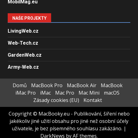
MobilMag.eu
NAŠE PROJEKTY
LivingWeb.cz
Web-Tech.cz
GardenWeb.cz
Army-Web.cz
Domů
MacBook Pro
MacBook Air
MacBook
iMac Pro
iMac
Mac Pro
Mac Mini
macOS
Zásady cookies (EU)
Kontakt
Copyright © MacBooky.eu - Publikování, šíření nebo
jakékoliv jiné užití obsahu pro jiné než osobní účely
uživatele, je bez písemného souhlasu zakázáno.
|
DarkNews
by AF themes.