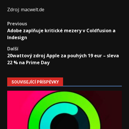
Zdroj: macwelt.de
Post
Previous
Adobe zaplňuje kritické mezery v Coldfusion a
navigation
Indesign
Další
20wattový zdroj Apple za pouhých 19 eur – sleva
22 % na Prime Day
SOUVISEJÍCÍ PŘÍSPĚVKY