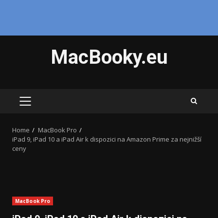
Skip
MacBooky.eu
to
content
PRIMARY
MENU
Home
MacBook Pro
iPad 9, iPad 10 a iPad Air k dispozici na Amazon Prime za nejnižší
ceny
MacBook Pro