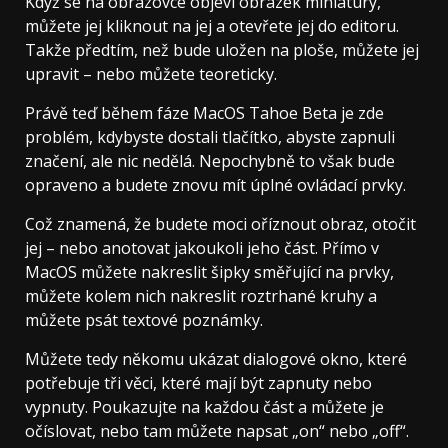
Když se na obrazovce objeví obrázek miniatury,
můžete jej kliknout na jej a otevřete jej do editoru.
Takže předtím, než bude uložen na ploše, můžete jej
upravit – nebo můžete teoreticky.
Právě teď během fáze MacOS Tahoe Beta je zde
problém, kdybyste dostali tlačítko, abyste zapnuli
značení, ale nic nedělá. Nepochybně to však bude
opraveno a budete znovu mít úplné ovládací prvky.
Což znamená, že budete moci oříznout obraz, otočit
jej – nebo anotovat jakoukoli jeho část. Přímo v
MacOS můžete nakreslit šipky směřující na prvky,
můžete kolem nich nakreslit roztrhané kruhy a
můžete psát textové poznámky.
Můžete tedy někomu ukázat dialogové okno, které
potřebuje tři věci, které mají být zapnuty nebo
vypnuty. Poukazujte na každou část a můžete je
očíslovat, nebo tam můžete napsat „on“ nebo „off“.