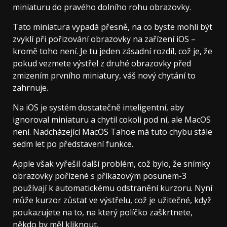
miniaturu do pravého dolního rohu obrazovky.
Tato miniatura vypadá přesně, na co byste mohli být
zvyklí při pořizování obrazovky na zařízení iOS –
kromě toho není. Je tu jeden zásadní rozdíl, což je, že
pokud vezmete výstřel z druhé obrazovky před
zmizením prvního miniatury, váš nový chytání to
zahrnuje.
Na iOS je systém dostatečně inteligentní, aby
ignoroval miniaturu a chytil cokoli pod ní, ale MacOS
není. Nadcházející MacOS Tahoe má tuto chybu stále
sedm let po představení funkce.
Apple však vyřešil další problém, což bylo, že snímky
obrazovky pořízené s příkazovým posunem-3
používají k automatickému odstranění kurzoru. Nyní
může kurzor zůstat ve výstřelu, což je užitečné, když
poukazujete na to, na který políčko zaškrtnete,
někdo by měl kliknout.