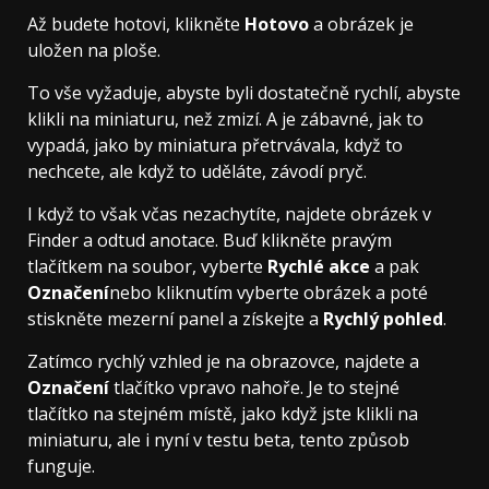
Až budete hotovi, klikněte
Hotovo
a obrázek je
uložen na ploše.
To vše vyžaduje, abyste byli dostatečně rychlí, abyste
klikli na miniaturu, než zmizí. A je zábavné, jak to
vypadá, jako by miniatura přetrvávala, když to
nechcete, ale když to uděláte, závodí pryč.
I když to však včas nezachytíte, najdete obrázek v
Finder a odtud anotace. Buď klikněte pravým
tlačítkem na soubor, vyberte
Rychlé akce
a pak
Označení
nebo kliknutím vyberte obrázek a poté
stiskněte mezerní panel a získejte a
Rychlý pohled
.
Zatímco rychlý vzhled je na obrazovce, najdete a
Označení
tlačítko vpravo nahoře. Je to stejné
tlačítko na stejném místě, jako když jste klikli na
miniaturu, ale i nyní v testu beta, tento způsob
funguje.