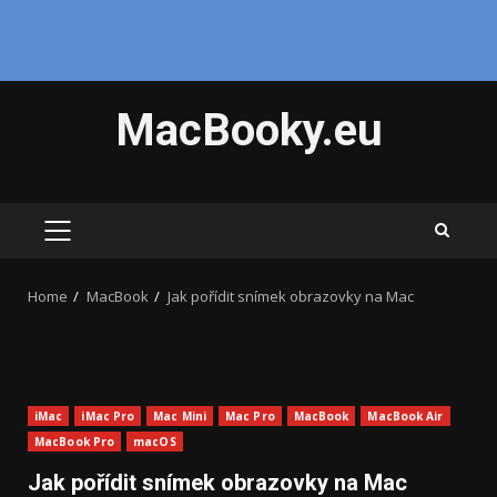
Skip
MacBooky.eu
to
content
PRIMARY
MENU
Home
MacBook
Jak pořídit snímek obrazovky na Mac
iMac
iMac Pro
Mac Mini
Mac Pro
MacBook
MacBook Air
MacBook Pro
macOS
Jak pořídit snímek obrazovky na Mac