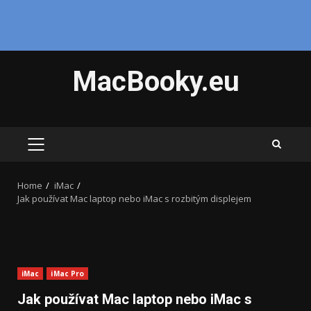
Skip
MacBooky.eu
to
content
PRIMARY
MENU
Home
iMac
Jak používat Mac laptop nebo iMac s rozbitým displejem
iMac
iMac Pro
Jak používat Mac laptop nebo iMac s