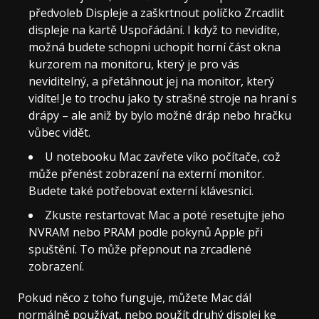
předvoleb Displeje a zaškrtnout políčko Zrcadlit
displeje na kartě Uspořádání. I když to nevidíte,
možná budete schopni uchopit horní část okna
kurzorem na monitoru, který je pro vás
neviditelný, a přetáhnout jej na monitor, který
vidíte! Je to trochu jako ty strašné stroje na hraní s
drápy – ale aniž by bylo možné dráp nebo hračku
vůbec vidět.
U notebooku Mac zavřete víko počítače, což
může přenést zobrazení na externí monitor.
Budete také potřebovat externí klávesnici.
Zkuste restartovat Mac a poté resetujte jeho
NVRAM nebo PRAM podle pokynů Apple při
spuštění. To může přepnout na zrcadlené
zobrazení.
Pokud něco z toho funguje, můžete Mac dál
normálně používat, nebo použít druhý displej ke