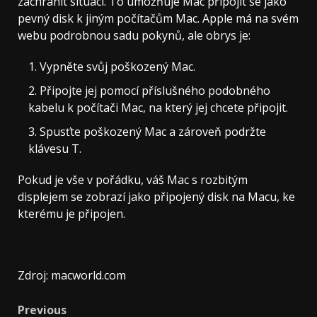
zachránit situaci. To umožňuje Mac připojit se jako
pevný disk k jiným počítačům Mac. Apple má na svém
webu podrobnou sadu pokynů, ale obrys je:
Vypněte svůj poškozený Mac.
Připojte jej pomocí příslušného podobného
kabelu k počítači Mac, na který jej chcete připojit.
Spusťte poškozený Mac a zároveň podržte
klávesu T.
Pokud je vše v pořádku, váš Mac s rozbitým
displejem se zobrazí jako připojený disk na Macu, ke
kterému je připojen.
Zdroj: macworld.com
Post
Previous