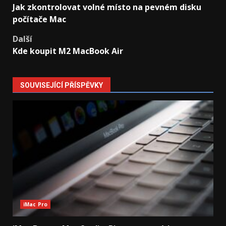
Jak zkontrolovat volné místo na pevném disku
navigation
počítače Mac
Další
Kde koupit M2 MacBook Air
SOUVISEJÍCÍ PŘÍSPĚVKY
iMac Pro