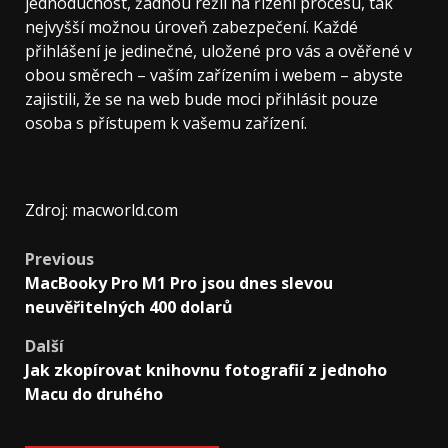
jednoduchost, žádnou režii na řízení procesu, tak
nejvyšší možnou úroveň zabezpečení. Každé
přihlášení je jedinečné, uložené pro vás a ověřené v
obou směrech – vaším zařízením i webem – abyste
zajistili, že se na web bude moci přihlásit pouze
osoba s přístupem k vašemu zařízení.
Zdroj: macworld.com
Post
Previous
MacBooky Pro M1 Pro jsou dnes slevou
navigation
neuvěřitelných 400 dolarů
Další
Jak zkopírovat knihovnu fotografií z jednoho
Macu do druhého