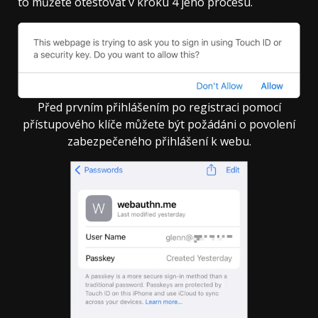
to můžete otestovat v kroku 4 jeho procesu.
Před prvním přihlášením po registraci pomocí
přístupového klíče můžete být požádáni o povolení
zabezpečeného přihlášení k webu.