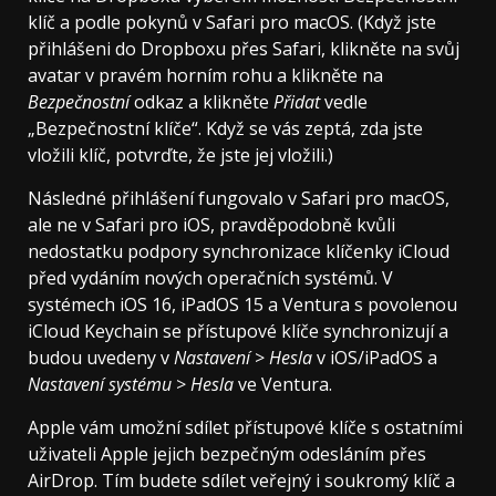
klíč a podle pokynů v Safari pro macOS. (Když jste
přihlášeni do Dropboxu přes Safari, klikněte na svůj
avatar v pravém horním rohu a klikněte na
Bezpečnostní
odkaz a klikněte
Přidat
vedle
„Bezpečnostní klíče“. Když se vás zeptá, zda jste
vložili klíč, potvrďte, že jste jej vložili.)
Následné přihlášení fungovalo v Safari pro macOS,
ale ne v Safari pro iOS, pravděpodobně kvůli
nedostatku podpory synchronizace klíčenky iCloud
před vydáním nových operačních systémů. V
systémech iOS 16, iPadOS 15 a Ventura s povolenou
iCloud Keychain se přístupové klíče synchronizují a
budou uvedeny v
Nastavení
>
Hesla
v iOS/iPadOS a
Nastavení systému
>
Hesla
ve Ventura.
Apple vám umožní sdílet přístupové klíče s ostatními
uživateli Apple jejich bezpečným odesláním přes
AirDrop. Tím budete sdílet veřejný i soukromý klíč a