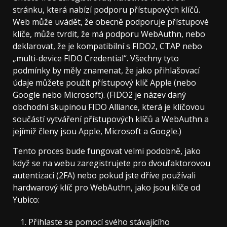
stránku, která nabízí podporu přístupových klíčů.
Web může uvádět, že obecně podporuje přístupové
klíče, může tvrdit, že má podporu WebAuthn, nebo
deklarovat, že je kompatibilní s FIDO2, CTAP nebo
„multi-device FIDO Credential“. Všechny tyto
podmínky by měly znamenat, že jako přihlašovací
údaje můžete použít přístupový klíč Apple (nebo
Google nebo Microsoft). (FIDO2 je název daný
obchodní skupinou FIDO Alliance, která je klíčovou
součástí vytváření přístupových klíčů a WebAuthn a
jejímiž členy jsou Apple, Microsoft a Google.)
Tento proces bude fungovat velmi podobně, jako
když se na webu zaregistrujete pro dvoufaktorovou
autentizaci (2FA) nebo pokud jste dříve používali
hardwarový klíč pro WebAuthn, jako jsou klíče od
Yubico:
Přihlaste se pomocí svého stávajícího