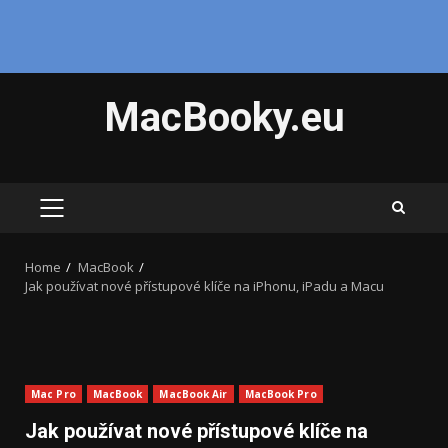
Skip
MacBooky.eu
to
content
PRIMARY
MENU
Home
MacBook
Jak používat nové přístupové klíče na iPhonu, iPadu a Macu
Mac Pro
MacBook
MacBook Air
MacBook Pro
Jak používat nové přístupové klíče na