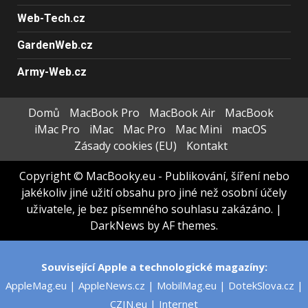
Web-Tech.cz
GardenWeb.cz
Army-Web.cz
Domů
MacBook Pro
MacBook Air
MacBook
iMac Pro
iMac
Mac Pro
Mac Mini
macOS
Zásady cookies (EU)
Kontakt
Copyright © MacBooky.eu - Publikování, šíření nebo
jakékoliv jiné užití obsahu pro jiné než osobní účely
uživatele, je bez písemného souhlasu zakázáno.
|
DarkNews
by AF themes.
Související Apple a technologické magazíny:
AppleMag.eu
|
AppleNews.cz
|
MobilMag.eu
|
DotekSlova.cz
|
CZIN.eu
|
Internet