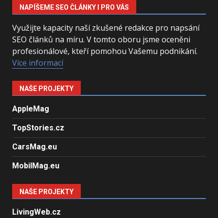
NAPÍŠEME SEO ČLÁNKY I PRO VÁS
Využijte kapacity naší zkušené redakce pro napsání
SEO článků na míru. V tomto oboru jsme oceněni
profesionálové, kteří pomohou Vašemu podnikání.
Více informací
NAŠE PROJEKTY
AppleMag
TopStories.cz
CarsMag.eu
MobilMag.eu
NAŠE PROJEKTY
LivingWeb.cz