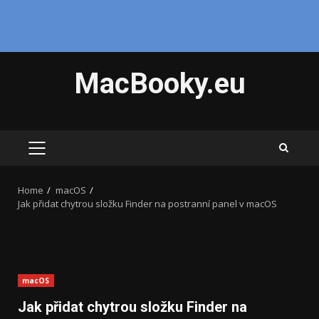
Skip
MacBooky.eu
to
content
PRIMARY
MENU
Home
macOS
Jak přidat chytrou složku Finder na postranní panel v macOS
macOS
Jak přidat chytrou složku Finder na