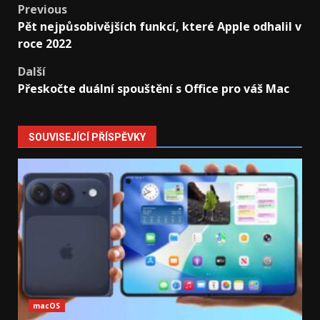
Post
Previous
Pět nejpůsobivějších funkcí, které Apple odhalil v
navigation
roce 2022
Další
Přeskočte duální spouštění s Office pro váš Mac
SOUVISEJÍCÍ PŘÍSPĚVKY
macOS