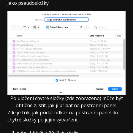
jako pseudosložky.
Po uložení chytré složky (zde zobrazeno) může být
obtížné zjistit, jak ji přidat na postranní panel.
Zde je trik, jak přidat odkaz na postranní panel do
chytré složky po jejím vytvoření:
Vybrat
Přejít > Přejít do složky
.