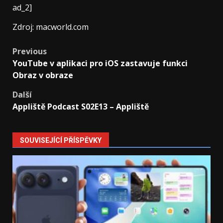
ad_2]
Zdroj: macworld.com
Post
Previous
YouTube v aplikaci pro iOS zastavuje funkci
navigation
Obraz v obraze
Další
Appliště Podcast S02E13 – Appliště
SOUVISEJÍCÍ PŘÍSPĚVKY