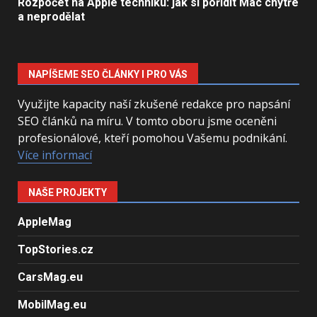
Rozpočet na Apple techniku: jak si pořídit Mac chytře
a neprodělat
NAPÍŠEME SEO ČLÁNKY I PRO VÁS
Využijte kapacity naší zkušené redakce pro napsání
SEO článků na míru. V tomto oboru jsme oceněni
profesionálové, kteří pomohou Vašemu podnikání.
Více informací
NAŠE PROJEKTY
AppleMag
TopStories.cz
CarsMag.eu
MobilMag.eu