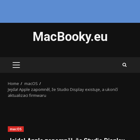
Skip
MacBooky.eu
to
content
PRIMARY
MENU
Home
macOS
Jejda! Apple zapomněl, že Studio Display existuje, a ukončí
aktualizaci firmwaru
macOS