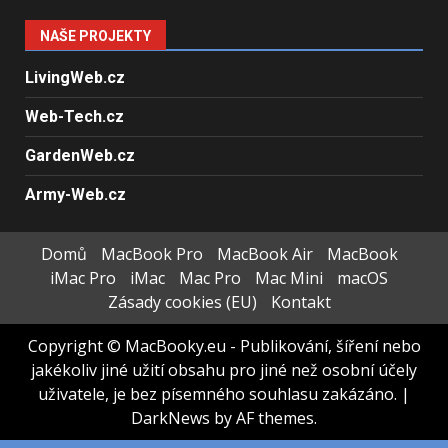
NAŠE PROJEKTY
LivingWeb.cz
Web-Tech.cz
GardenWeb.cz
Army-Web.cz
Domů
MacBook Pro
MacBook Air
MacBook
iMac Pro
iMac
Mac Pro
Mac Mini
macOS
Zásady cookies (EU)
Kontakt
Copyright © MacBooky.eu - Publikování, šíření nebo
jakékoliv jiné užití obsahu pro jiné než osobní účely
uživatele, je bez písemného souhlasu zakázáno.
|
DarkNews
by AF themes.