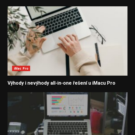
iMac Pro
Výhody i nevýhody all-in-one řešení u iMacu Pro