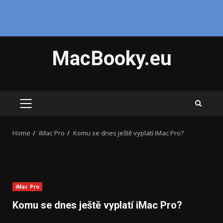
Skip
MacBooky.eu
to
content
PRIMARY
MENU
Home
iMac Pro
Komu se dnes ještě vyplatí iMac Pro?
iMac Pro
Komu se dnes ještě vyplatí iMac Pro?