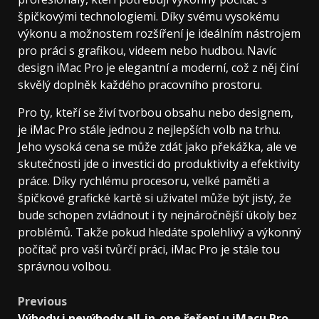
špičkovými technologiemi. Díky svému vysokému
výkonu a možnostem rozšíření je ideálním nástrojem
pro práci s grafikou, videem nebo hudbou. Navíc
design iMac Pro je elegantní a moderní, což z něj činí
skvělý doplněk každého pracovního prostoru.
Pro ty, kteří se živí tvorbou obsahu nebo designem,
je iMac Pro stále jednou z nejlepších volb na trhu.
Jeho vysoká cena se může zdát jako překážka, ale ve
skutečnosti jde o investici do produktivity a efektivity
práce. Díky rychlému procesoru, velké paměti a
špičkové grafické kartě si uživatel může být jistý, že
bude schopen zvládnout i ty nejnáročnější úkoly bez
problémů. Takže pokud hledáte spolehlivý a výkonný
počítač pro vaši tvůrčí práci, iMac Pro je stále tou
správnou volbou.
Post
Previous
Výhody i nevýhody all-in-one řešení u iMacu Pro