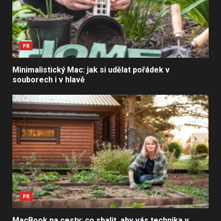
PR
Minimalistický Mac: jak si udělat pořádek v
souborech i v hlavě
PR
MacBook na cesty: co sbalit, aby vás technika v