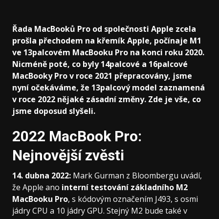
Řada MacBooků Pro od společnosti Apple zcela
prošla přechodem na křemík Apple, počínaje M1
ve 13palcovém MacBooku Pro na konci roku 2020.
Nicméně poté, co byly 14palcové a 16palcové
MacBooky Pro v roce 2021 přepracovány, jsme
nyní očekáváme, že 13palcový model zaznamená
v roce 2022 nějaké zásadní změny. Zde je vše, co
jsme doposud slyšeli.
2022 MacBook Pro:
Nejnovější zvěsti
14. dubna 2022:
Mark Gurman z Bloombergu uvádí,
že Apple ano
interní testování základního M2
MacBooku Pro
, s kódovým označením J493, s osmi
jádry CPU a 10 jádry GPU. Stejný M2 bude také v