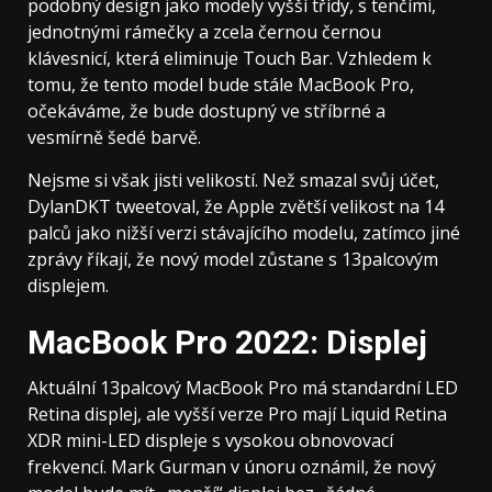
podobný design jako modely vyšší třídy, s tenčími,
jednotnými rámečky a zcela černou černou
klávesnicí, která eliminuje Touch Bar. Vzhledem k
tomu, že tento model bude stále MacBook Pro,
očekáváme, že bude dostupný ve stříbrné a
vesmírně šedé barvě.
Nejsme si však jisti velikostí. Než smazal svůj účet,
DylanDKT tweetoval, že Apple zvětší velikost na 14
palců jako nižší verzi stávajícího modelu, zatímco jiné
zprávy říkají, že nový model zůstane s 13palcovým
displejem.
MacBook Pro 2022: Displej
Aktuální 13palcový MacBook Pro má standardní LED
Retina displej, ale vyšší verze Pro mají Liquid Retina
XDR mini-LED displeje s vysokou obnovovací
frekvencí. Mark Gurman v únoru oznámil, že nový