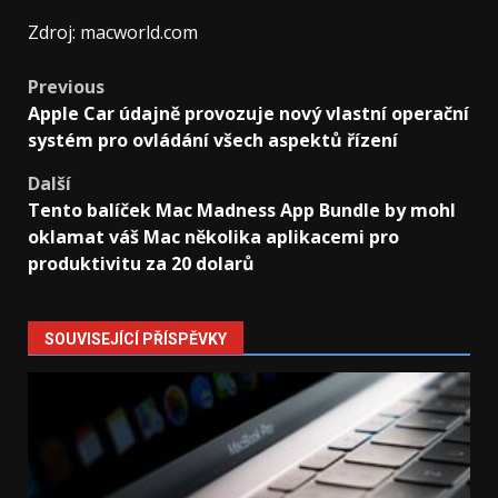
Zdroj: macworld.com
Post
Previous
Apple Car údajně provozuje nový vlastní operační
navigation
systém pro ovládání všech aspektů řízení
Další
Tento balíček Mac Madness App Bundle by mohl
oklamat váš Mac několika aplikacemi pro
produktivitu za 20 dolarů
SOUVISEJÍCÍ PŘÍSPĚVKY