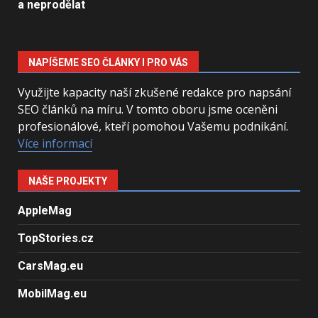
a neprodělat
NAPÍŠEME SEO ČLÁNKY I PRO VÁS
Využijte kapacity naší zkušené redakce pro napsání
SEO článků na míru. V tomto oboru jsme oceněni
profesionálové, kteří pomohou Vašemu podnikání.
Více informací
NAŠE PROJEKTY
AppleMag
TopStories.cz
CarsMag.eu
MobilMag.eu