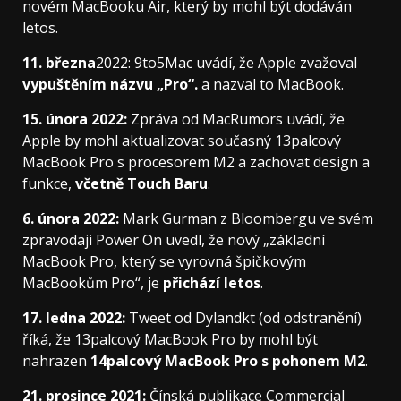
novém MacBooku Air, který by mohl být dodáván
letos.
11. března
2022: 9to5Mac uvádí, že Apple zvažoval
vypuštěním názvu „Pro“.
a nazval to MacBook.
15. února 2022:
Zpráva od MacRumors uvádí, že
Apple by mohl aktualizovat současný 13palcový
MacBook Pro s procesorem M2 a zachovat design a
funkce,
včetně Touch Baru
.
6. února 2022:
Mark Gurman z Bloombergu ve svém
zpravodaji Power On uvedl, že nový „základní
MacBook Pro, který se vyrovná špičkovým
MacBookům Pro“, je
přichází letos
.
17. ledna 2022:
Tweet od Dylandkt (od odstranění)
říká, že 13palcový MacBook Pro by mohl být
nahrazen
14palcový MacBook Pro s pohonem M2
.
21. prosince 2021:
Čínská publikace Commercial