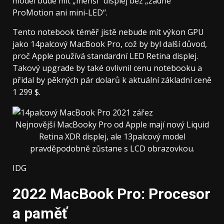
model bude mít „menší“ displej bez „žádné
ProMotion ani mini-LED“.
Tento notebook téměř jistě nebude mít výkon GPU
jako 14palcový MacBook Pro, což by byl další důvod,
proč Apple používá standardní LED Retina displej.
Takový upgrade by také ovlivnil cenu notebooku a
přidal by pěkných pár dolarů k aktuální základní ceně
1 299 $.
Nejnovější MacBooky Pro od Apple mají nový Liquid
Retina XDR displej, ale 13palcový model
pravděpodobně zůstane s LCD obrazovkou.
IDG
2022 MacBook Pro: Procesor
a paměť