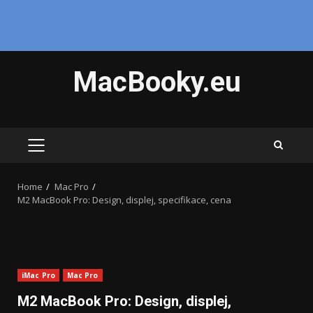
Skip
MacBooky.eu
to
content
PRIMARY
MENU
Home
Mac Pro
M2 MacBook Pro: Design, displej, specifikace, cena
iMac Pro
Mac Pro
M2 MacBook Pro: Design, displej,