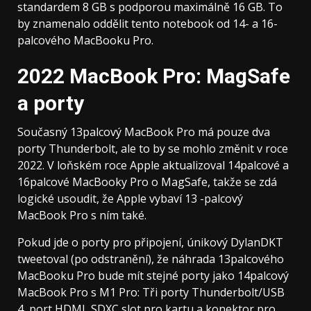
standardem 8 GB s podporou maximálně 16 GB. To
by znamenalo oddělit tento notebook od 14- a 16-
palcového MacBooku Pro.
2022 MacBook Pro: MagSafe
a porty
Současný 13palcový MacBook Pro má pouze dva
porty Thunderbolt, ale to by se mohlo změnit v roce
2022. V loňském roce Apple aktualizoval 14palcové a
16palcové MacBooky Pro o MagSafe, takže se zdá
logické usoudit, že Apple vybaví 13 -palcový
MacBook Pro s ním také.
Pokud jde o porty pro připojení, únikový DylanDKT
tweetoval (po odstranění), že náhrada 13palcového
MacBooku Pro bude mít stejné porty jako 14palcový
MacBook Pro s M1 Pro: Tři porty Thunderbolt/USB
4, port HDMI, SDXC slot pro kartu a konektor pro