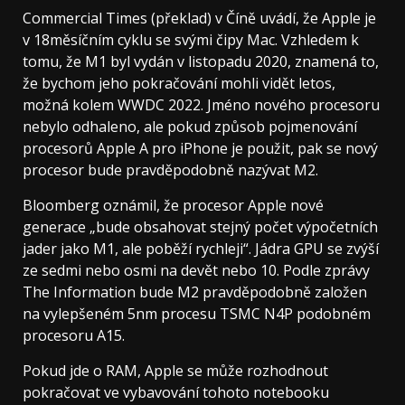
Commercial Times (překlad) v Číně uvádí, že Apple je
v 18měsíčním cyklu se svými čipy Mac. Vzhledem k
tomu, že M1 byl vydán v listopadu 2020, znamená to,
že bychom jeho pokračování mohli vidět letos,
možná kolem WWDC 2022. Jméno nového procesoru
nebylo odhaleno, ale pokud způsob pojmenování
procesorů Apple A pro iPhone je použit, pak se nový
procesor bude pravděpodobně nazývat M2.
Bloomberg oznámil, že procesor Apple nové
generace „bude obsahovat stejný počet výpočetních
jader jako M1, ale poběží rychleji“. Jádra GPU se zvýší
ze sedmi nebo osmi na devět nebo 10. Podle zprávy
The Information bude M2 ​​pravděpodobně založen
na vylepšeném 5nm procesu TSMC N4P podobném
procesoru A15.
Pokud jde o RAM, Apple se může rozhodnout
pokračovat ve vybavování tohoto notebooku