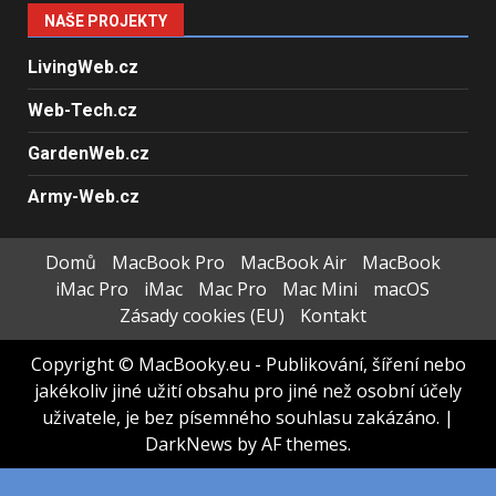
NAŠE PROJEKTY
LivingWeb.cz
Web-Tech.cz
GardenWeb.cz
Army-Web.cz
Domů
MacBook Pro
MacBook Air
MacBook
iMac Pro
iMac
Mac Pro
Mac Mini
macOS
Zásady cookies (EU)
Kontakt
Copyright © MacBooky.eu - Publikování, šíření nebo
jakékoliv jiné užití obsahu pro jiné než osobní účely
uživatele, je bez písemného souhlasu zakázáno.
|
DarkNews
by AF themes.