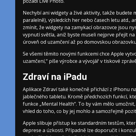
pozadí Live Photo.
Nechybí ani widgety a živé aktivity, takže budete 
paralelně), výsledcích her nebo časech letu atd., 
zmínit, že widgety na zamykací obrazovce jsou nyn
vypnutí světla, aniž byste museli nejprve přejít
úroveň od uzamčení až po domovskou obrazovku
Se všemi těmito novými funkcemi chce Apple vytvo
uzamčení,“ píše výrobce a vývojář v tiskové zpr
Zdraví na iPadu
Aplikace Zdraví také konečně přichází z iPhonu na
jablečného tabletu. Kromě předchozích funkcí, kter
funkce „Mental Health“. To by vám mělo umožnit, 
vhled do toho, co by jej mohlo a samozřejmě poziti
Apple slibuje přístup ke standardním testům, které
deprese a úzkosti. Případně lze doporučit i konzu