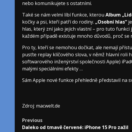
nebo komunikujete s ostatními.
Také se nám velmi líbí funkce, kterou
Album „Lid
kočky a psi, kteří patří do rodiny.
„Osobní hlas“
je
hlas, který zní jako jejich vlastní – pro tuto funkc
každém případě existuje mnoho důvodů, proč se n
Pro ty, kteří se nemohou dočkat, ale nemají přís
pusťte replay klíčového slova, v němž hlavní roli 
softwarového inženýrství společnosti Apple) iPad
malými speciálními efekty …
Sám Apple nové funkce přehledně představil na s
Zdroj: macwelt.de
Post
Previous
Daleko od tmavě červené: iPhone 15 Pro zažil