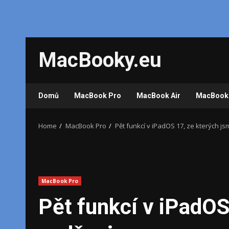
Skip
MacBooky.eu
to
content
Domů
MacBook Pro
MacBook Air
MacBook
Home
MacBook Pro
Pět funkcí v iPadOS 17, ze kterých j
MacBook Pro
Pět funkcí v iPadOS