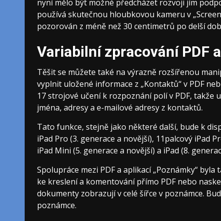
nyní mělo být možné předcházet rozvoji jím podpo
používá skutečnou hloubkovou kameru v „Screen Ti
pozorován z méně než 30 centimetrů po delší dob
Variabilní zpracování PDF
Těšit se můžete také na výrazně rozšířenou manip
vyplnit uložené informace z „Kontaktů“ v PDF n
17 strojové učení k rozpoznání polí v PDF, takže 
jména, adresy a e-mailové adresy z kontaktů.
Tato funkce, stejně jako některé další, bude k di
iPad Pro (3. generace a novější), 11palcový iPad Pro
iPad Mini (5. generace a novější) a iPad (8. generac
Spolupráce mezi PDF a aplikací „Poznámky“ byla ta
ke kreslení a komentování přímo PDF nebo nask
dokumenty zobrazují v celé šířce v poznámce. Bu
poznámce.