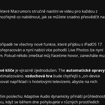
a které Macrumors stručně nastíní ve videu pro každou z
samozřejmě co nabídnout, jak se můžete snadno přesvědčit na
 případě ne všechny nové funkce, které přijdou s iPadOS 17.
přepracován a nyní nabízí více pohodlí. Live Photos lze nyní
tem. Pokud někdo zmeškal můj Facetime hovor, zanecháte mu
vé klíče
je výrazně zjednodušen. The
automatické opravy
optimalizováno.
vzduchová hra
bude chytřejší s „on-device
ovat například i s hotelovými televizemi, abyste na nich
ežim poslechu: Adaptive Audio dynamicky přináší průhlednos
uku, když se během dne pohybujete v různých prostředích