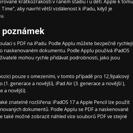
rované krátkozrakosti v raném stadiu i u dětí. Apple k tom
me“, aby navrhl větší vzdálenost k iPadu, když je
u.
 a poznámek
ulaci s PDF na iPadu. Podle Applu můžete bezpečně rychleji
ebo naskenovaném dokumentu. Podle Applu používá iPadOS
uživatelé mohou rychle přidávat podrobnosti, jako jsou
spozici pouze s omezeními, v tomto případě pro 12,9palcový
 (1. generace a novější), iPad Air (3. generace a novější ),
e a novější).
ké znatelně rozšířena: iPadOS 17 a Apple Pencil lze použít
enovaných dokumentů. Podle Applu se PDF a naskenované
de také možné zobrazit náhled více souborů PDF ve stejné