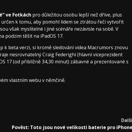
é“ ve Fotkách
pro důležitou osobu lepší než dříve, plus
 určen k tomu, aby pomohl lidem se ztrátou řeči vytvořit
i jsou však myslitelné i jiné scénáře nezávisle na sobě. V
a podzim těšit na iPadOS 17.
tup k beta verzi, si kromě sledování videa Macrumors znovu
hraje nesrovnatelný Craig Federighi (hlavní viceprezident
OS 17 (od přibližně 34,30 minut) zábavné a prezentované s
vém vlastním webu v němčině.
Dalš
Pověst: Toto jsou nové velikosti baterie pro iPhon