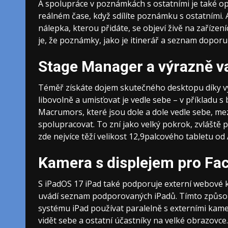
A spolupráce v poznámkách s ostatními je také op
reálném čase, když sdílíte poznámku s ostatními.
nálepka, kterou přidáte, se objeví živě na zařízen
je, že poznámky, jako je itinerář a seznam doporuč
Stage Manager a výrazně va
Téměř získáte dojem skutečného desktopu díky vý
libovolně a umisťovat je vedle sebe – v příkladu s
Macrumors, které jsou dole a dole vedle sebe, mez
spolupracovat. To zní jako velký pokrok, zvláště p
zde nejvíce těží velikost 12,9palcového tabletu od
Kamera s displejem pro Fa
S iPadOS 17 iPad také podporuje externí webové k
uvádí seznam podporovaných iPadů. Tímto způso
systému iPad používat paralelně s externími kame
vidět sebe a ostatní účastníky na velké obrazovce.