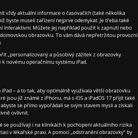
mít vždy aktuální informace o časovačích (také několika
aniž byste museli zařízení nejprve odemykat. Je třeba také
í interaktivní. Můžete jej například použít k zapnutí nebo
 na domovskou obrazovku. To vám dává nepřetržitou provozní
.
řit „personalizovaný a působivý zážitek z obrazovky
ávě k novému operačnímu systému iPad.
 iPad – a to tak, aby optimálně využívala větší obrazovku
é jsou již známé z iPhonu, má s iOS a iPadOS 17 přijít také
abyste se přímo vypořádali se svým stavem mysli a získali
vně ovlivnit.
 se používají i na klinikách k pochopení aktuálního rizika
ltaci v lékařské praxi. A pomocí „odstranění obrazovky“ by