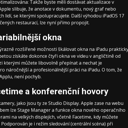
timalizována: Takže byste měli dostávat aktualizace v
 Apple slibuje, že anotace v dokumentu, nový graf nebo
ích lidí, se kterými spolupracujete. Další výhodou iPadOS 17
ených restaurací, lze nyní přímo propojit.
riabilnější okna
razně rozšířené možnosti škálovat okna na iPadu praktick
 betou získáte dokonce čtyři okna ve videu v angličtině od
i kterými můžete libovolně přepínat a nechat je
ro náročnější a profesionálnější práci na iPadu. O tom, že
 Applu, není pochyb.
cetime a konferenční hovory
amery, jako jsou ty ze Studio Display. Apple zase na webu
bem lze Stage Manager a funkce okna nového operačního
rami na velkých displejích, včetně Facetime, kdy můžete
 Podporován je i režim sledování (centrální scéna) při