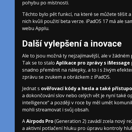
pohybu po místnosti.
Těchto bylo pět funkcí, na které se můžete těšit 
nich kvůli použití beta verze. iPadOS 17 má ale 
webu Applu.
Další vylepšení a inovace
Ale to jsou možná ty nejzajímavější, ale v žádném
Tak se to stalo
Aplikace pro zprávy s iMessage
snadno přeměnit na nálepky, a to i s živým efek
zprávu se zvukem a obrázkem z iPadOS.
Jednat s
ověřovací kódy a hesla a také přístupo
a dokončování slov nebo celých vět je nyní také 
intelligence“ a později v roce by měl umět komunik
mohli streamovat i svůj obsah.
A
Airpods Pro
(Generation 2) zavádí zcela nový r
a aktivní potlačení hluku pro úpravu kontroly hl