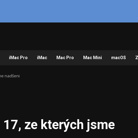
iMac Pro
iMac
Mac Pro
Mac Mini
macOS
Z
sme nadšeni
 17, ze kterých jsme