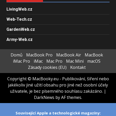
LivingWeb.cz
Web-Tech.cz
GardenWeb.cz
Army-Web.cz
Domů
MacBook Pro
MacBook Air
MacBook
iMac Pro
iMac
Mac Pro
Mac Mini
macOS
Zásady cookies (EU)
Kontakt
Copyright © MacBooky.eu - Publikování, šíření nebo
jakékoliv jiné užití obsahu pro jiné než osobní účely
uživatele, je bez písemného souhlasu zakázáno.
|
DarkNews
by AF themes.
Související Apple a technologické magazíny: