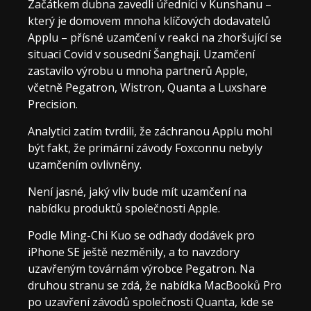
Začátkem dubna zavedli úředníci v Kunshanu –
který je domovem mnoha klíčových dodavatelů
Applu – přísné uzamčení v reakci na zhoršující se
situaci Covid v sousední Šanghaji. Uzamčení
zastavilo výrobu u mnoha partnerů Apple,
včetně Pegatron, Wistron, Quanta a Luxshare
Precision.
Analytici zatím tvrdili, že záchranou Applu mohl
být fakt, že primární závody Foxconnu nebyly
uzamčením ovlivněny.
Není jasné, jaký vliv bude mít uzamčení na
nabídku produktů společnosti Apple.
Podle Ming-Chi Kuo se odhady dodávek pro
iPhone SE ještě nezměnily, a to navzdory
uzavřeným továrnám výrobce Pegatron. Na
druhou stranu se zdá, že nabídka MacBooků Pro
po uzavření závodů společnosti Quanta, kde se