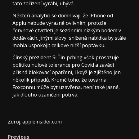
tato zařízení vyrábí, ubývá.
Někteří analytici se domnívají, že iPhone od
Applu nebude výrazně ovlivněn, protože
červnové čtvrtletí je sezónním nízkým bodem v
dodávkách. Jinými slovy, snížená nabídka by stále
mohla uspokojit celkově nižší poptávku.
Čínský prezident Si Ťin-pching však prosazuje
politiku nulové tolerance pro Covid a zavádí
přísná blokovací opatření, i když je zjištěno jen
několik případů. Kromě toho, že továrna
Foxconnu může být uzavřena, není také jasné,
jak dlouho uzamčení potrvá.
Zdroj: appleinsider.com
Post
Previous