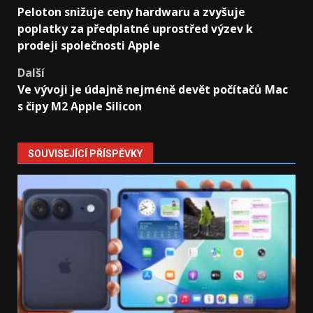
Peloton snižuje ceny hardwaru a zvyšuje
navigation
poplatky za předplatné uprostřed výzev k
prodeji společnosti Apple
Další
Ve vývoji je údajně nejméně devět počítačů Mac
s čipy M2 Apple Silicon
SOUVISEJÍCÍ PŘÍSPĚVKY