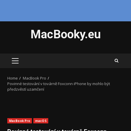
Skip
MacBooky.eu
to
content
PRIMARY
MENU
Home
MacBook Pro
Povinné testování v továrně Foxconn iPhone by mohlo být
předzvěstí uzamčení
MacBook Pro
macOS