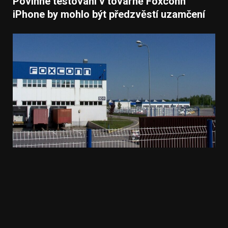
Povinné testování v továrně Foxconn
iPhone by mohlo být předzvěstí uzamčení