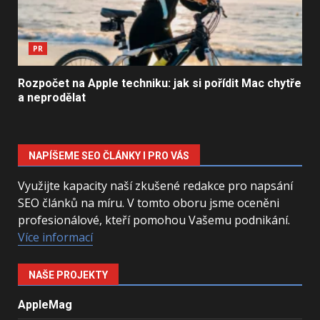
PR
Rozpočet na Apple techniku: jak si pořídit Mac chytře
a neprodělat
NAPÍŠEME SEO ČLÁNKY I PRO VÁS
Využijte kapacity naší zkušené redakce pro napsání
SEO článků na míru. V tomto oboru jsme oceněni
profesionálové, kteří pomohou Vašemu podnikání.
Více informací
NAŠE PROJEKTY
AppleMag