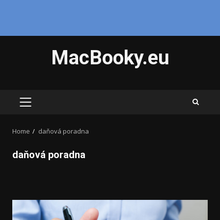
Skip
MacBooky.eu
to
content
PRIMARY
MENU
Home
daňová poradna
daňová poradna