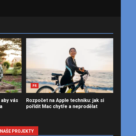
PR
 aby vás
Rozpočet na Apple techniku: jak si
la
pořídit Mac chytře a neprodělat
NAŠE PROJEKTY