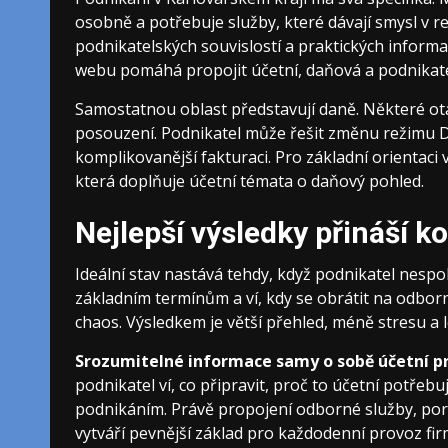
osobně a potřebuje služby, které dávají smysl v r
podnikatelských souvislostí a praktických informa
webu pomáhá propojit účetní, daňová a podnikate
Samostatnou oblast představují daně. Některé otá
posouzení. Podnikatel může řešit změnu režimu D
komplikovanější fakturaci. Pro základní orientaci
která doplňuje účetní témata o daňový pohled.
Nejlepší výsledky přináší 
Ideální stav nastává tehdy, když podnikatel nespol
základním termínům a ví, kdy se obrátit na odbor
chaos. Výsledkem je větší přehled, méně stresu a 
Srozumitelné informace samy o sobě účetní prá
podnikatel ví, co připravit, proč to účetní potřebu
podnikáním. Právě propojení odborné služby, po
vytváří pevnější základ pro každodenní provoz fir