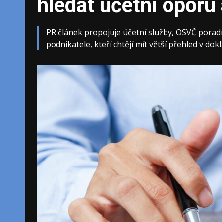
hledat účetní oporu
PR článek propojuje účetní služby, OSVČ porad
podnikatele, kteří chtějí mít větší přehled v do