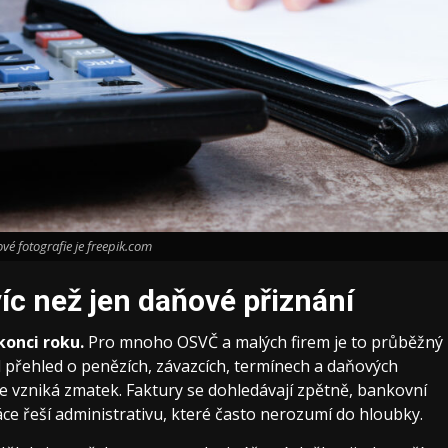
vé fotografie je freepik.com
íc než jen daňové přiznání
konci roku.
Pro mnoho OSVČ a malých firem je to průběžný
 přehled o penězích, závazcích, termínech a daňových
le vzniká zmatek. Faktury se dohledávají zpětně, bankovní
áce řeší administrativu, které často nerozumí do hloubky.