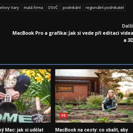
rlovy Vary
malá firma
OSVČ
podnikání
regionální podnikatel
Dalš
MacBook Pro a grafika: Jak si vede při editaci vide
a 3
PR
ký Mac: jak si udělat
MacBook na cesty: co sbalit, aby