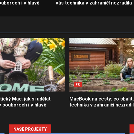
uborech i v hlavě
vás technika v zahraničí nezradila
PR
tický Mac: jak si udělat
MacBook na cesty: co sbalit,
 souborech i v hlavě
technika v zahraničí nezradi
NAŠE PROJEKTY