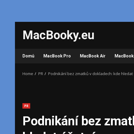
Skip
MacBooky.eu
to
content
Domů
MacBook Pro
MacBook Air
MacBook
Home
PR
Podnikání bez zmatků v dokladech: kde hledat 
PR
Podnikání bez zmat