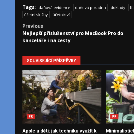
Tags:
daňová evidence
daňová poradna
doklady
Ka
účetní služby
účetnictví
Post
Previous
Nejlepší příslušenství pro MacBook Pro do
navigation
kanceláře i na cesty
SOUVISEJÍCÍ PŘÍSPĚVKY
PR
PR
Apple a děti: jak techniku využít k
Minimalistic