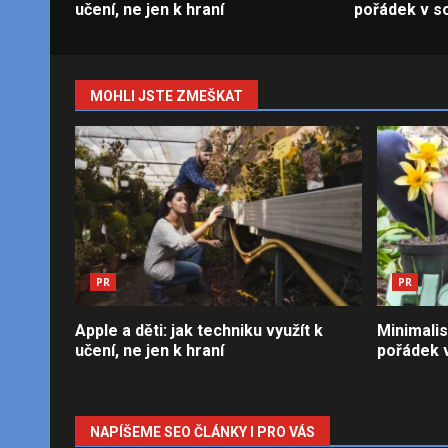
učení, ne jen k hraní
pořádek v so
MOHLI JSTE ZMEŠKAT
PR
PR
Apple a děti: jak techniku využít k
Minimalis
učení, ne jen k hraní
pořádek v
NAPÍŠEME SEO ČLÁNKY I PRO VÁS