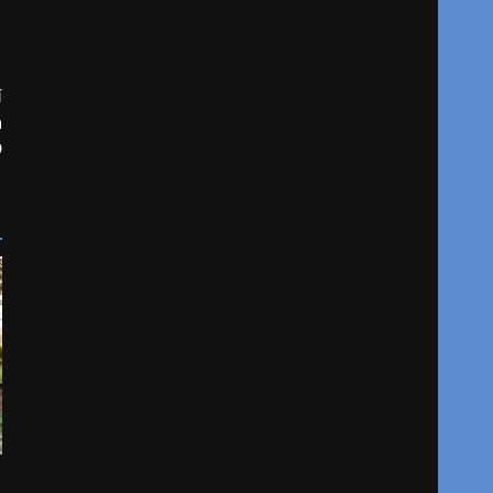
í
a
D