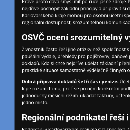
Právě proto dává smysl mít po ruce jasné zdroje. N
nejdříve pochopit základní principy a připravit si 
Karlovarského kraje mohou pro osobní účetní spo
regionální dostupnost, srozumitelnou komunikaci
OSVČ ocení srozumitelný v
Živnostník často řeší jiné otázky než společnost
paušální výdaje, přehledy pro pojišťovny, daňové
dokladů. Kdo si chce nejdříve udělat základní pře
praktické situace samostatně výdělečně činných o
Dobrá příprava dokladů šetří čas i peníze.
Účetn
lépe rozumí tomu, proč se po něm konkrétní podklad
jednoduchý měsíční režim: ukládat faktury, účte
jedno místo.
Regionální podnikatel řeší i
Podnikání v Karlovarském kraji má svá specifika.