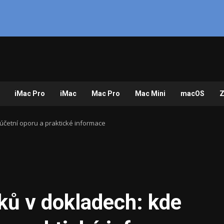
iMac Pro
iMac
Mac Pro
Mac Mini
macOS
Z
účetní oporu a praktické informace
ků v dokladech: kde