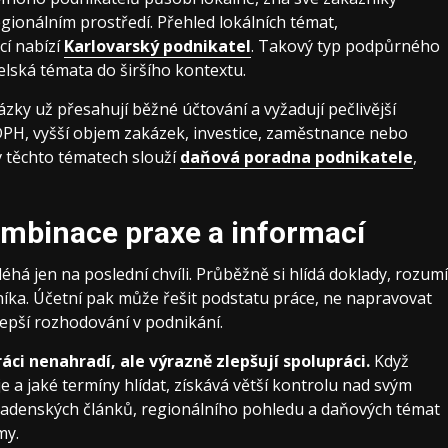
egionálním prostředí. Přehled lokálních témat,
cí nabízí
Karlovarský podnikatel
. Takový typ podpůrného
lská témata do širšího kontextu.
zky už přesahují běžné účtování a vyžadují pečlivější
PH, vyšší objem zakázek, investice, zaměstnance nebo
 v těchto tématech slouží
daňová poradna podnikatele
,
kombinace praxe a informací
éhá jen na poslední chvíli. Průběžně si hlídá doklady, rozumí
níka. Účetní pak může řešit podstatu práce, ne napravovat
lepší rozhodování v podnikání.
ci nenahradí, ale výrazně zlepšují spolupráci.
Když
je a jaké termíny hlídat, získává větší kontrolu nad svým
radenských článků, regionálního pohledu a daňových témat
my.