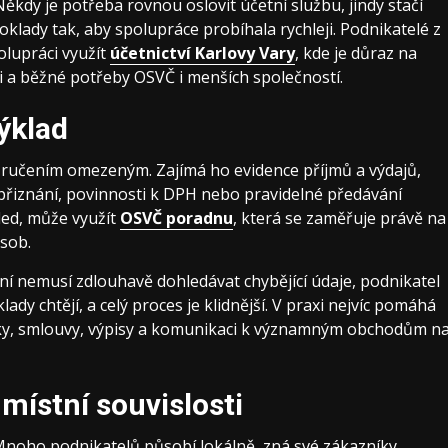
ěkdy je potřeba rovnou oslovit účetní službu, jindy stačí
doklady tak, aby spolupráce probíhala rychleji. Podnikatelé z
lupráci využít
účetnictví Karlovy Vary
, kde je důraz na
 a běžné potřeby OSVČ i menších společností.
ýklad
 s ručením omezeným. Zajímá ho evidence příjmů a výdajů,
 přiznání, povinnosti k DPH nebo pravidelné předávání
hled, může využít
OSVČ poradnu
, která se zaměřuje právě na
sob.
í nemusí zdlouhavě dohledávat chybějící údaje, podnikatel
y chtějí, a celý proces je klidnější. V praxi nejvíc pomáhá
nky, smlouvy, výpisy a komunikaci k významným obchodům n
 místní souvislosti
 Mnoho podnikatelů působí lokálně, zná své zákazníky