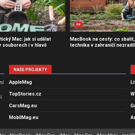
PR
tický Mac: jak si udělat
MacBook na cesty: co sbalit,
 souborech i v hlavě
technika v zahraničí nezradi
NAŠE PROJEKTY
ní
AppleMag
L
TopStories.cz
W
.
CarsMag.eu
G
MobilMag.eu
A