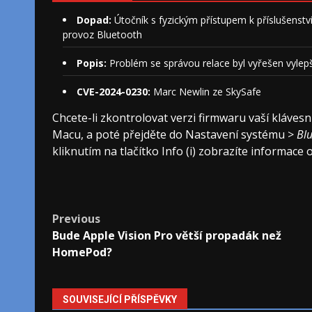
Dopad:
Útočník s fyzickým přístupem k příslušenstv
provoz Bluetooth
Popis:
Problém se správou relace byl vyřešen vylep
CVE-2024-0230:
Marc Newlin ze SkySafe
Chcete-li zkontrolovat verzi firmwaru vaší klávesn
Macu, a poté přejděte do Nastavení systému >
Bl
kliknutím na tlačítko Info (i) zobrazíte informace o
Post
Previous
Bude Apple Vision Pro větší propadák než
navigation
HomePod?
SOUVISEJÍCÍ PŘÍSPĚVKY