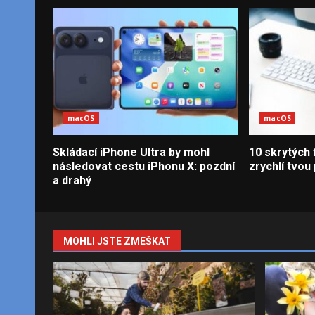
macOS
macOS
Skládací iPhone Ultra by mohl
10 skrytých
následovat cestu iPhonu X: pozdní
zrychlí tvou
a drahý
MOHLI JSTE ZMEŠKAT