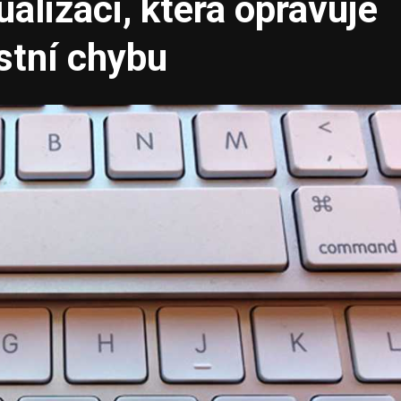
alizaci, která opravuje
stní chybu