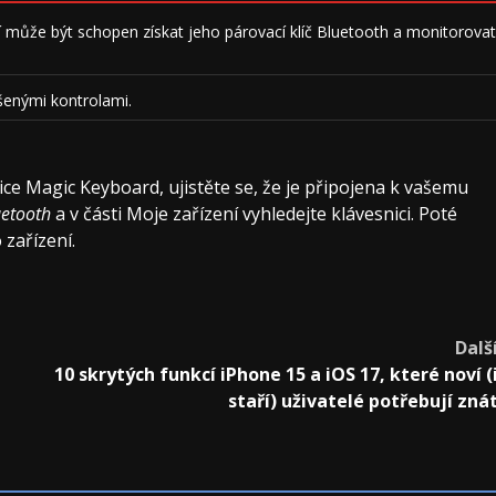
í může být schopen získat jeho párovací klíč Bluetooth a monitorovat
šenými kontrolami.
ice Magic Keyboard, ujistěte se, že je připojena k vašemu
uetooth
a v části Moje zařízení vyhledejte klávesnici. Poté
 zařízení.
Dalš
10 skrytých funkcí iPhone 15 a iOS 17, které noví (
staří) uživatelé potřebují zná