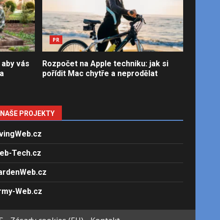
PR
 aby vás
Rozpočet na Apple techniku: jak si
la
pořídit Mac chytře a neprodělat
NAŠE PROJEKTY
ivingWeb.cz
eb-Tech.cz
ardenWeb.cz
rmy-Web.cz