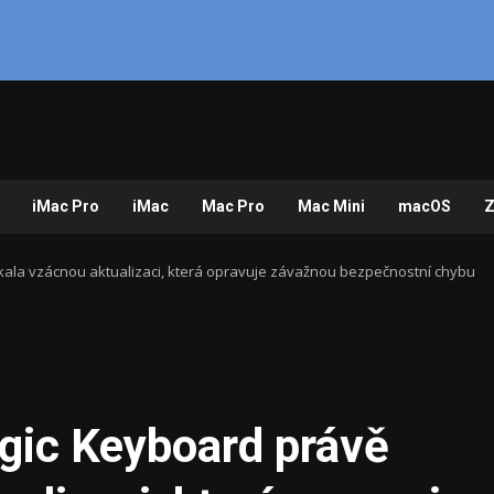
iMac Pro
iMac
Mac Pro
Mac Mini
macOS
Z
kala vzácnou aktualizaci, která opravuje závažnou bezpečnostní chybu
gic Keyboard právě