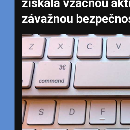
získala vzácnou aktu
závažnou bezpečno