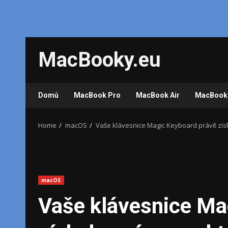
Skip
MacBooky.eu
to
content
Domů
MacBook Pro
MacBook Air
MacBook
Home
macOS
Vaše klávesnice Magic Keyboard právě zís
macOS
Vaše klávesnice Ma