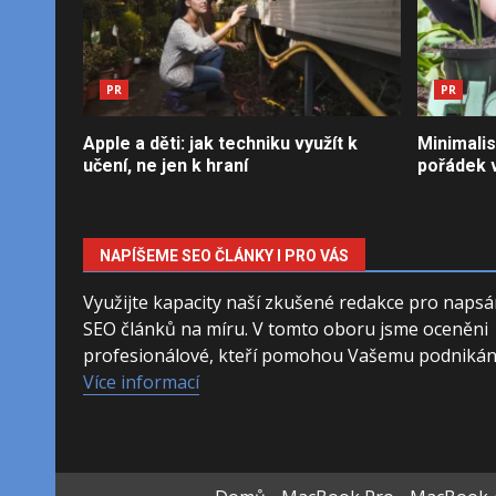
PR
PR
Apple a děti: jak techniku využít k
Minimalis
učení, ne jen k hraní
pořádek v
NAPÍŠEME SEO ČLÁNKY I PRO VÁS
Využijte kapacity naší zkušené redakce pro napsá
SEO článků na míru. V tomto oboru jsme oceněni
profesionálové, kteří pomohou Vašemu podnikání
Více informací