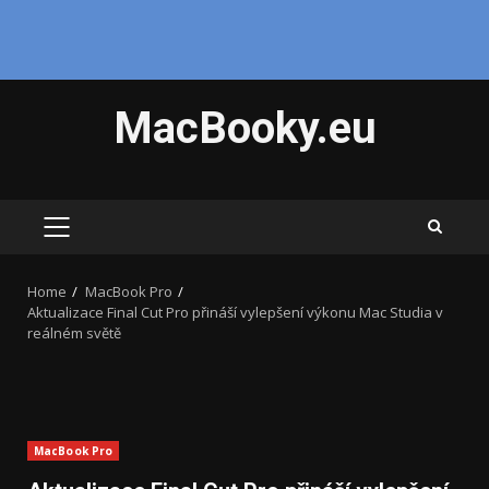
Skip
MacBooky.eu
to
content
PRIMARY
MENU
Home
MacBook Pro
Aktualizace Final Cut Pro přináší vylepšení výkonu Mac Studia v
reálném světě
MacBook Pro