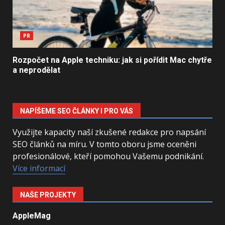
PR
Rozpočet na Apple techniku: jak si pořídit Mac chytře
a neprodělat
NAPÍŠEME SEO ČLÁNKY I PRO VÁS
Využijte kapacity naší zkušené redakce pro napsání
SEO článků na míru. V tomto oboru jsme oceněni
profesionálové, kteří pomohou Vašemu podnikání.
Více informací
NAŠE PROJEKTY
AppleMag