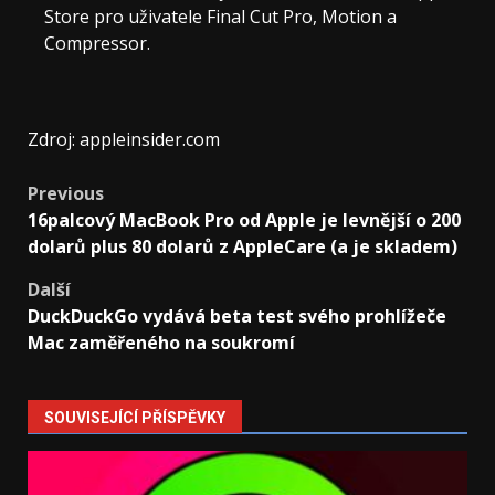
Store pro uživatele Final Cut Pro, Motion a
Compressor.
Zdroj: appleinsider.com
Post
Previous
16palcový MacBook Pro od Apple je levnější o 200
navigation
dolarů plus 80 dolarů z AppleCare (a je skladem)
Další
DuckDuckGo vydává beta test svého prohlížeče
Mac zaměřeného na soukromí
SOUVISEJÍCÍ PŘÍSPĚVKY