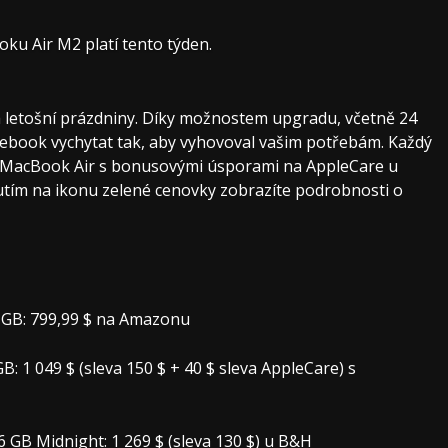
u Air M2 platí tento týden.
 letošní prázdniny. Díky možnostem upgradu, včetně 24
tebook vychytat tak, aby vyhovoval vašim potřebám. Každý
 MacBook Air s bonusovými úsporami na AppleCare u
tím na ikonu zelené cenovky zobrazíte podrobnosti o
 GB: 799,99 $ na Amazonu
 1 049 $ (sleva 150 $ + 40 $ sleva AppleCare) s
 GB Midnight: 1 269 $ (sleva 130 $) u B&H