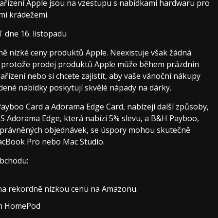
zařízení Apple jsou na vzestupu s nabídkami hardwaru pro
mi krádežemi.
T dne 16. listopadu
ě nízké ceny produktů Apple. Neexistuje však žádná
í, protože prodej produktů Apple může během prázdnin
ařízení nebo si chcete zajistit, aby vaše vánoční nákupy
ené nabídky poskytují skvělé nápady na dárky.
Payboo Card a Adorama Edge Card, nabízejí další způsoby,
. S Adorama Edge, která nabízí 5% slevu, a B&H Payboo,
u oprávněných objednávek, se úspory mohou skutečně
 MacBook Pro nebo Mac Studio.
obchodu:
 na rekordně nízkou cenu na Amazonu.