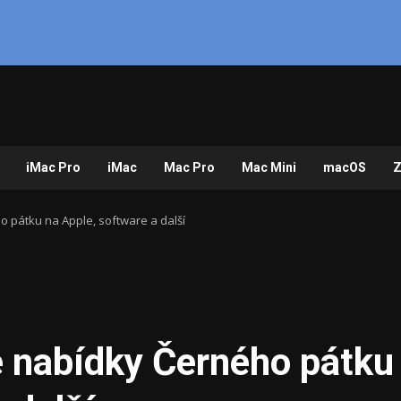
iMac Pro
iMac
Mac Pro
Mac Mini
macOS
Z
o pátku na Apple, software a další
é nabídky Černého pátku