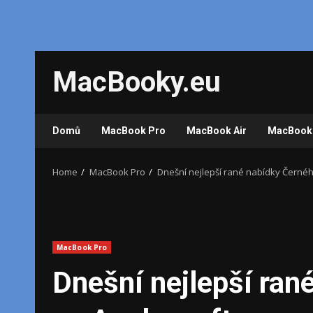
Skip
MacBooky.eu
to
content
Domů
MacBook Pro
MacBook Air
MacBook
Home
MacBook Pro
Dnešní nejlepší rané nabídky Černéh
MacBook Pro
Dnešní nejlepší ran