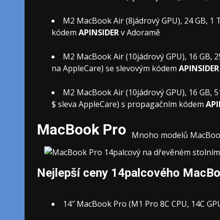
M2 MacBook Air (8jádrový GPU), 24 GB, 1 TB
kódem
APINSIDER
v Adoramě
M2 MacBook Air (10jádrový GPU), 16 GB, 2
na AppleCare) se slevovým kódem
APINSIDER
M2 MacBook Air (10jádrový GPU), 16 GB, 51
$ sleva AppleCare) s propagačním kódem
API
MacBook Pro
Mnoho modelů MacBook P
Nejlepší ceny 14palcového MacB
14″ MacBook Pro (M1 Pro 8C CPU, 14C GPU, 