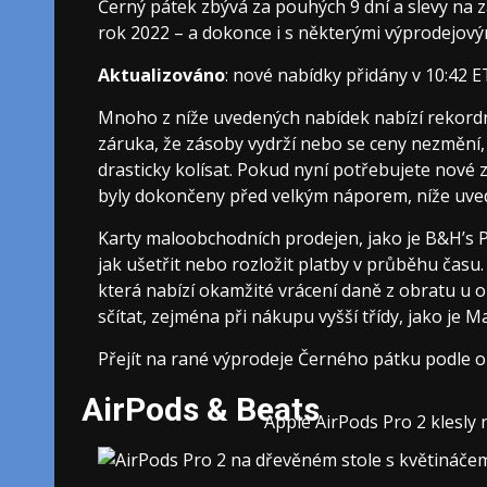
Černý pátek zbývá za pouhých 9 dní a slevy na 
rok 2022 – a dokonce i s některými výprodejový
Aktualizováno
: nové nabídky přidány v 10:42 E
Mnoho z níže uvedených nabídek nabízí rekordn
záruka, že zásoby vydrží nebo se ceny nezměn
drasticky kolísat. Pokud nyní potřebujete nové z
byly dokončeny před velkým náporem, níže uved
Karty maloobchodních prodejen, jako je B&H’s 
jak ušetřit nebo rozložit platby v průběhu času
která nabízí okamžité vrácení daně z obratu 
sčítat, zejména při nákupu vyšší třídy, jako je
Přejít na rané výprodeje Černého pátku podle 
AirPods & Beats
Apple AirPods Pro 2 klesly