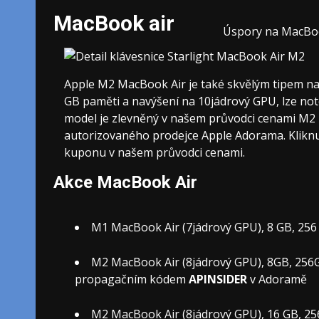
MacBook air
Úspory na MacBook
Apple M2 MacBook Air je také skvělým tipem na
GB paměti a navýšení na 10jádrový GPU, lze no
model je zlevněný v našem průvodci cenami M2
autorizovaného prodejce Apple Adorama. Kliknu
kuponu v našem průvodci cenami.
Akce MacBook Air
M1 MacBook Air (7jádrový GPU), 8 GB, 256
M2 MacBook Air (8jádrový GPU), 8GB, 256GB:
propagačním kódem
APINSIDER
v Adoramě
M2 MacBook Air (8jádrový GPU), 16 GB, 256