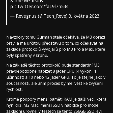
žádné M3 iPady.
pic.twitter.com/faL9l7n53s
— Revegnus (@Tech_Reve)
3. května 2023
Navzdory tomu Gurman stále očekává, že M3 dorazí
brzy, a má určitou představu o tom, co očekávat na
základě protokolů vývojářů pro M3 Pro a Max, které
byly spatřeny v srpnu.
Na základě těchto protokolů bude standardní M3
pravděpodobně nabízet 8 jader CPU (4 výkon, 4
účinnost) a 10 nebo 12 jader GPU. To je stejné jako v
současnosti, ale 3nm proces by měl vést ke zvýšení
rychlosti.
Kromě podpory menší paměti RAM je další věcí, která
nyní drží M2 Mac, menší SSD v nabídce pro model
základní úrovně. V testech se tento 256GB SSD jeví