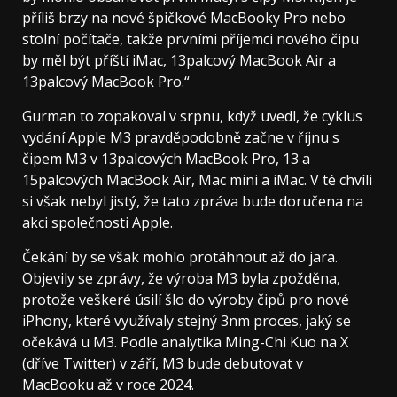
příliš brzy na nové špičkové MacBooky Pro nebo
stolní počítače, takže prvními příjemci nového čipu
by měl být příští iMac, 13palcový MacBook Air a
13palcový MacBook Pro.“
Gurman to zopakoval v srpnu, když uvedl, že cyklus
vydání Apple M3 pravděpodobně začne v říjnu s
čipem M3 v 13palcových MacBook Pro, 13 a
15palcových MacBook Air, Mac mini a iMac. V té chvíli
si však nebyl jistý, že tato zpráva bude doručena na
akci společnosti Apple.
Čekání by se však mohlo protáhnout až do jara.
Objevily se zprávy, že výroba M3 byla zpožděna,
protože veškeré úsilí šlo do výroby čipů pro nové
iPhony, které využívaly stejný 3nm proces, jaký se
očekává u M3. Podle analytika Ming-Chi Kuo na X
(dříve Twitter) v září,
M3 bude debutovat v
MacBooku až v roce 2024
.