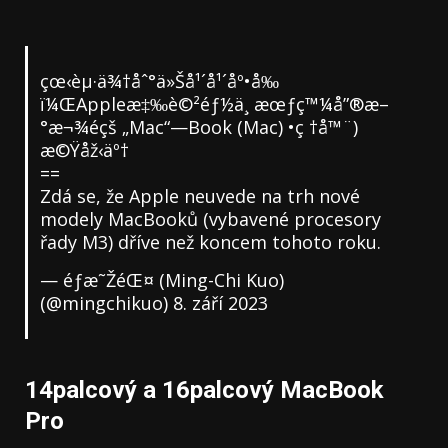
çœ‹èµ·ä¾†åˆ°ä»Šå¹´å¹´åº•å‰
ï¼ŒAppleæ‡‰è©²éƒ½ä¸ æœƒç™¼å”®æ–
°æ¬¾éçš „Mac“—Book (Mac) •ç †å™¨)
æ©Ÿåž‹äº†
==
Zdá se, že Apple neuvede na trh nové
modely MacBooků (vybavené procesory
řady M3) dříve než koncem tohoto roku.
— éƒæ˜ŽéŒ¤ (Ming-Chi Kuo)
(@mingchikuo)
8. září 2023
14palcový a 16palcový MacBook
Pro