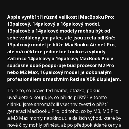
Apple vyrábí tři různé velikosti MacBooku Pro:
13palcový, 14palcový a 16palcový model.
13palcové a 14palcové modely mohou být od
sebe vzdáleny jen palec, ale jsou zcela odlišné:
13palcový model je blíže MacBooku Air než Pro,
ale má některé jedinečné funkce a výhody.
Zatímco 14palcový a 16palcový MacBook Pro v
současné době podporuje buď procesor M2 Pro
nebo M2 Max, 16palcový model je dokonalým
profesionálem s masivním Retina XDR displejem.
To je to, co právě teď máme, otázka, pokud
uvažujete o koupi, je, co přijde příště? V tomto
článku jsme shromáždili všechny zvěsti o příští
generaci MacBooku Pro, od toho, co by M3, M3 Pro
a M3 Max mohly nabídnout, a dalších výhod, které by
nové čipy mohly přinést, až po předpokládané ceny a