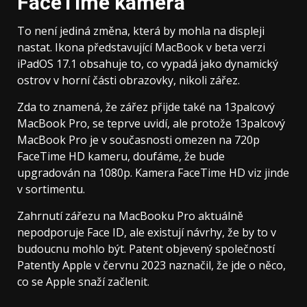
FaceTime kamera
To není jediná změna, která by mohla na displeji
nastat. Ikona představující MacBook v beta verzi
iPadOS 17.1 obsahuje to, co vypadá jako dynamický
ostrov v horní části obrazovky, nikoli zářez.
Zda to znamená, že zářez přijde také na 13palcový
MacBook Pro, se teprve uvidí, ale protože 13palcový
MacBook Pro je v současnosti omezen na 720p
FaceTime HD kameru, doufáme, že bude
upgradován na 1080p. Kamera FaceTime HD viz jinde
v sortimentu.
Zahrnutí zářezu na MacBooku Pro aktuálně
nepodporuje Face ID, ale existují návrhy, že by to v
budoucnu mohlo být. Patent objevený společností
Patently Apple v červnu 2023 naznačil, že jde o něco,
co se Apple snaží začlenit.