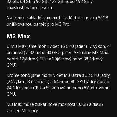
32 GB, 64 GB a 96 GB, 128 GB nebo 192 GB v
závislosti na procesoru.
Na tomto základě jsme mohli vidět tuto novou 36GB
unifikovanou paměť pro M3 Pro.
M3 Max
U M3 Max jsme mohli vidět 16 CPU jader (12 výkon, 4
účinnost) a 32 nebo 40 GPU jader. Aktuálně M2 Max
nabízí 12jádrový CPU a 30jádrový nebo 38jádrový
GPU).
Kromě toho jsme mohli vidět M3 Ultra s 32 CPU jádry
(24 výkon, 8 účinnost) a 64 nebo 80 GPU jádry oproti
24jádrovému CPU a 60jádrovému nebo 67jádrovému
GPU.
M3 Max může získat nové možnosti 32GB a 48GB
Unified Memory.