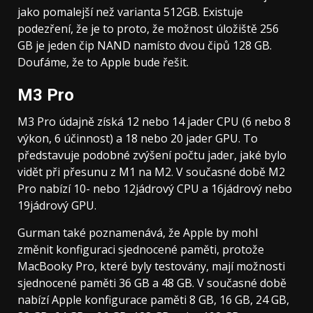
jako pomalejší než varianta 512GB. Existuje
podezření, že je to proto, že možnost úložiště 256
GB je jeden čip NAND namísto dvou čipů 128 GB.
Doufáme, že to Apple bude řešit.
M3 Pro
M3 Pro údajně získá 12 nebo 14 jader CPU (6 nebo 8
výkon, 6 účinnost) a 18 nebo 20 jader GPU. To
představuje podobné zvýšení počtu jader, jaké bylo
vidět při přesunu z M1 na M2. V současné době M2
Pro nabízí 10- nebo 12jádrový CPU a 16jádrový nebo
19jádrový GPU.
Gurman také poznamenává, že Apple by mohl
změnit konfiguraci sjednocené paměti, protože
MacBooky Pro, které byly testovány, mají možnosti
sjednocené paměti 36 GB a 48 GB. V současné době
nabízí Apple konfigurace paměti 8 GB, 16 GB, 24 GB,