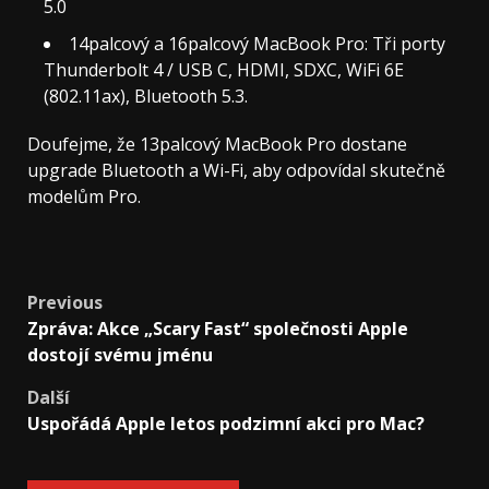
5.0
14palcový a 16palcový MacBook Pro: Tři porty
Thunderbolt 4 / USB C, HDMI, SDXC, WiFi 6E
(802.11ax), Bluetooth 5.3.
Doufejme, že 13palcový MacBook Pro dostane
upgrade Bluetooth a Wi-Fi, aby odpovídal skutečně
modelům Pro.
Post
Previous
Zpráva: Akce „Scary Fast“ společnosti Apple
navigation
dostojí svému jménu
Další
Uspořádá Apple letos podzimní akci pro Mac?