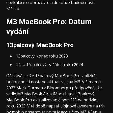
spekulace o obrazovce a dokonce budoucnost
zářezu.
M3 MacBook Pro: Datum
vydání
13palcový MacBook Pro
13palcový: konec roku 2023
14- a 16-palcový: začátek roku 2024
Očekává se, že 13palcový MacBook Pro v blízké
budoucnosti dostane aktualizaci na M3. V červenci
2023 Mark Gurman z Bloombergu předpověděl, že
vedle M3 MacBook Air a iMacu bude 13palcový
MacBook Pro aktualizován čipem M3 na podzim
roku 2023. V té době napsal: „Říjnové uvedení na trh
by mohlo obsahovat první Macy. s čipy M3. Říjen je