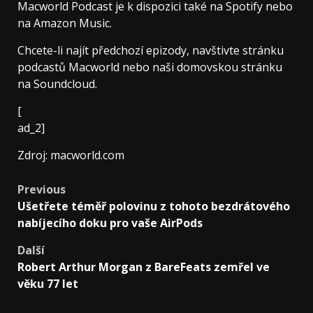
Macworld Podcast je k dispozici také na Spotify nebo
na Amazon Music.
Chcete-li najít předchozí epizody, navštivte stránku
podcastů Macworld nebo naši domovskou stránku
na Soundcloud.
[
ad_2]
Zdroj: macworld.com
Post
Previous
Ušetřete téměř polovinu z tohoto bezdrátového
navigation
nabíjecího doku pro vaše AirPods
Další
Robert Arthur Morgan z BareFeats zemřel ve
věku 77 let