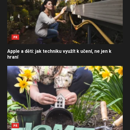
PR
Apple a děti: jak techniku využít k učení, ne jen k
hraní
PR