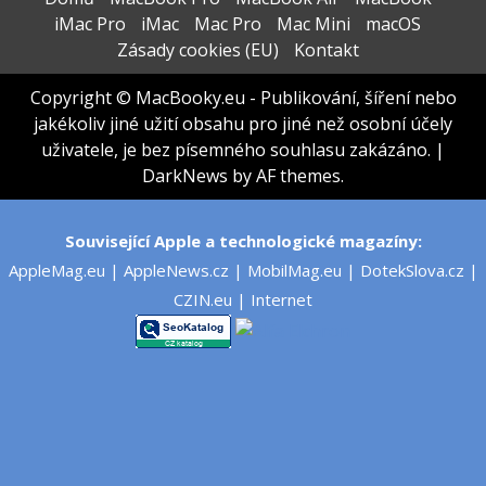
iMac Pro
iMac
Mac Pro
Mac Mini
macOS
Zásady cookies (EU)
Kontakt
Copyright © MacBooky.eu - Publikování, šíření nebo
jakékoliv jiné užití obsahu pro jiné než osobní účely
uživatele, je bez písemného souhlasu zakázáno.
|
DarkNews
by AF themes.
Související Apple a technologické magazíny:
AppleMag.eu
|
AppleNews.cz
|
MobilMag.eu
|
DotekSlova.cz
|
CZIN.eu
|
Internet