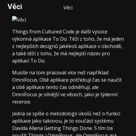
Věci
Věci
Things from Cultured Code je další vysoce
výkonná aplikace To Do. Těží z toho, že má jeden
z nejlepších designů jakékoli aplikace v obchodě,
a také těží z toho, že má nejlepší název pro
aplikaci To Do.
Musíte na tom pracovat více než například
OmniFocus. Obě aplikace potřebují čas se naučit
a obě aplikace tento čas odměňují, ale
OmniFocus je silnější ve věcech, jako je týdenní
recenze.
Jedná se spíše o metodologii úkolů než o funkci
aplikace jako takovou, je to součást systému
Davida Allena Getting Things Done. S tím lze
použít Things i OmniFocus, ale OmniFocus má