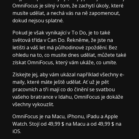
OmniFocus je silný v tom, že zachytí úkoly, které
musíte udělat, a nechá vás na ně zapomenout,
dokud nejsou splatné.
Pokud je však vynikající v To Do, je to také
světová třída v Can Do. Řekněme, že jste na
letišti a váš let má půlhodinové zpoždění. Bez
ohledu na to, co musíte dnes udělat, můžete také
získat OmniFocus, který vám ukáže, co umíte.
Získejte jej, aby vám ukázal například všechny e-
maily, které máte ještě udělat. Ať už je pět
pracovních a tři mají co do činění se svatbou
vašeho bratrance v Idahu, OmniFocus je dokáže
všechny vykouzlit.
OmniFocus je na Macu, iPhonu, iPadu a Apple
Watch. Stojí od 49,99 $ na Macu a od 49,99 $ na
iOS.