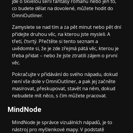
jde o skvělou sérii fantasy románů nebo jen to,
co budete dělat na dovolené, můžete hodit do
OmniOutliner.
Zamyslete se nad tím a za pět minut nebo pět dní
přidejte druhou věc, na kterou jste mysleli. A
třetí, čtvrtý. Přečtěte si tento seznam a
uvědomte si, že je zde zřejmá pátá věc, kterou je
třeba přidat – nebo že jste ztratili zájem o první
věc.
Pokračujte v přidávání do svého nápadu, dokud
není vše dole v OmniOutliner, a pak jej začněte
masírovat, přeskupovat, stavět na něm, dokud
nebudete mít něco, s čím můžete pracovat.
MindNode
MindNode je správce vizuálních nápadů, je to
nástroj pro myšlenkové mapy. V podstatě