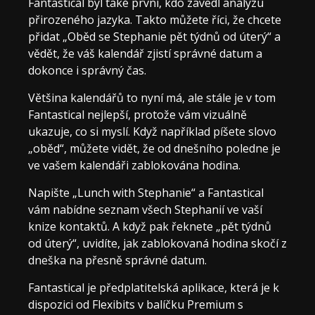
Fantastical byl také první, kdo zavedl analýzu
přirozeného jazyka. Takto můžete říci, že chcete
přidat „Oběd se Stephanie pět týdnů od úterý“ a
vědět, že váš kalendář zjistí správné datum a
dokonce i správný čas.
Většina kalendářů to nyní má, ale stále je v tom
Fantastical nejlepší, protože vám vizuálně
ukazuje, co si myslí. Když například píšete slovo
„oběd“, můžete vidět, že od dnešního poledne je
ve vašem kalendáři zablokována hodina.
Napište „Lunch with Stephanie“ a Fantastical
vám nabídne seznam všech Stephanií ve vaší
knize kontaktů. A když pak řeknete „pět týdnů
od úterý“, uvidíte, jak zablokovaná hodina skočí z
dneška na přesně správné datum.
Fantastical je předplatitelská aplikace, která je k
dispozici od Flexibits v balíčku Premium s