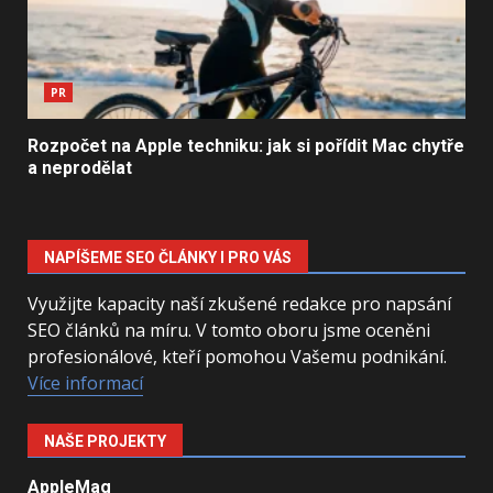
PR
Rozpočet na Apple techniku: jak si pořídit Mac chytře
a neprodělat
NAPÍŠEME SEO ČLÁNKY I PRO VÁS
Využijte kapacity naší zkušené redakce pro napsání
SEO článků na míru. V tomto oboru jsme oceněni
profesionálové, kteří pomohou Vašemu podnikání.
Více informací
NAŠE PROJEKTY
AppleMag