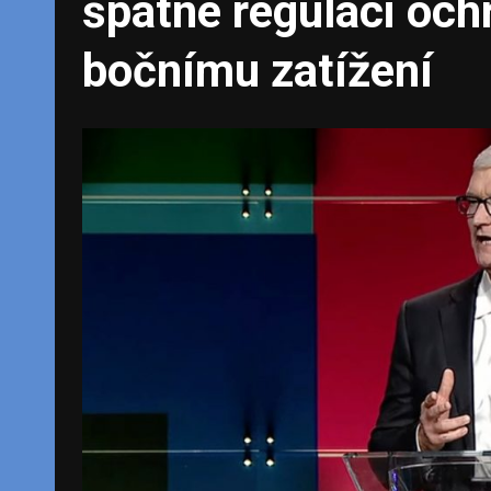
špatné regulaci och
bočnímu zatížení