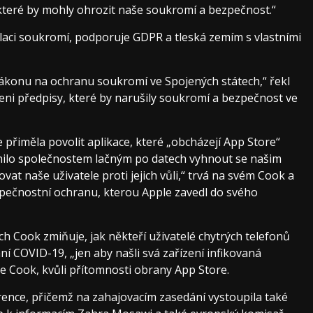
, které by mohly ohrozit naše soukromí a bezpečnost.“
laci soukromí, podporuje GDPR a tleská zemím s vlastními
ákonu na ochranu soukromí ve Spojených státech,“ řekl
ni předpisy, které by narušily soukromí a bezpečnost ve
 přiměla povolit aplikace, které „obcházejí App Store“
nilo společnostem lačným po datech vyhnout se našim
at naše uživatele proti jejich vůli,“ trvá na svém Cook a
pečnostní ochranu, kterou Apple zavedl do svého
ch Cook zmiňuje, jak někteří uživatelé chytrých telefonů
ání COVID-19, „jen aby našli svá zařízení infikovaná
e Cook, kvůli přítomnosti obrany App Store.
erence, přičemž na zahajovacím zasedání vystoupila také