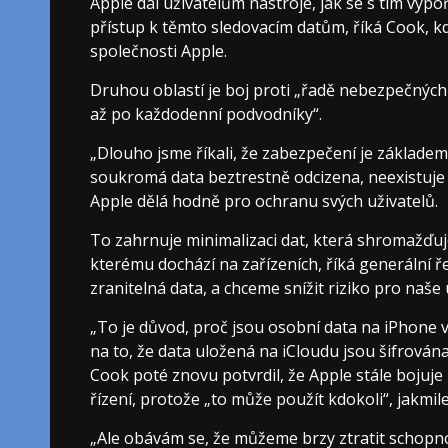
Apple dal uživatelům nástroje, jak se s tím vyp
přístup k těmto sledovacím datům, říká Cook, kd
společnosti Apple.
Druhou oblastí je boj proti „řadě nebezpečnýc
až po každodenní podvodníky“.
„Dlouho jsme říkali, že zabezpečení je základe
soukromá data beztrestně odcizena, neexistuje 
Apple dělá hodně pro ochranu svých uživatelů.
To zahrnuje minimalizaci dat, která shromažďuj
kterému dochází na zařízeních, říká generální ře
zranitelná data, a chceme snížit riziko pro naše 
„To je důvod, proč jsou osobní data na iPhone 
na to, že data uložená na iCloudu jsou šifrován
Cook poté znovu potvrdil, že Apple stále bojuje
řízení, protože „to může použít kdokoli“, jakmil
„Ale obávám se, že můžeme brzy ztratit schopno