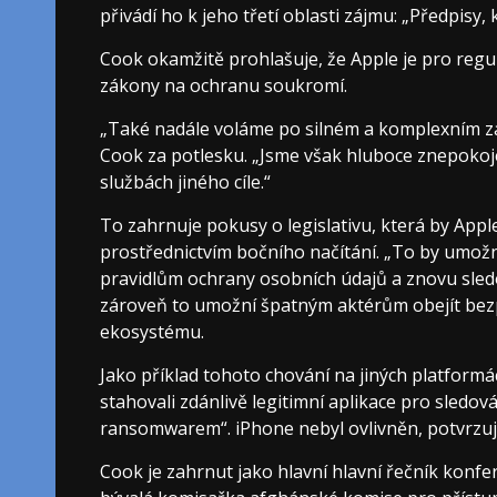
přivádí ho k jeho třetí oblasti zájmu: „Předpisy
Cook okamžitě prohlašuje, že Apple je pro regu
zákony na ochranu soukromí.
„Také nadále voláme po silném a komplexním z
Cook za potlesku. „Jsme však hluboce znepokoje
službách jiného cíle.“
To zahrnuje pokusy o legislativu, která by Apple
prostřednictvím bočního načítání. „To by umož
pravidlům ochrany osobních údajů a znovu sledov
zároveň to umožní špatným aktérům obejít bez
ekosystému.
Jako příklad tohoto chování na jiných platformá
stahovali zdánlivě legitimní aplikace pro sledov
ransomwarem“. iPhone nebyl ovlivněn, potvrzuj
Cook je zahrnut jako hlavní hlavní řečník konf