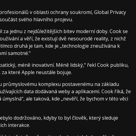
profesionálů v oblasti ochrany soukromí, Global Privacy
součást svého hlavního projevu.
l za jednu z nejdůležitějších bitev moderní doby. Cook se
žívání a věří, že existují dvě nesourodé reality, z nichž
atímco druhá je tam, kde je „technologie zneužívána k
romí samotné.“
tický, méně inovativní. Méně lidský,“ řekl Cook publiku,
za které Apple neustále bojuje.
vému průmyslovému komplexu postavenému na základu
yužívajících data dodávaná weby a aplikacemi. Cook říká, že
tá úmyslná“, ale taková, kde „nevěří, že bychom v této věci
ebylo dodržováno, kdyby to byl člověk, který sleduje
ich interakce.