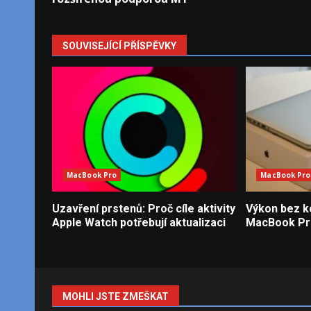
SOUVISEJÍCÍ PŘÍSPĚVKY
MacBook Pro
MacBook Pro
Uzavření prstenů: Proč cíle aktivity
Výkon bez k
Apple Watch potřebují aktualizaci
MacBook Pro
MOHLI JSTE ZMEŠKAT