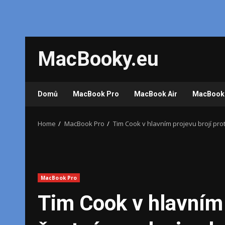
Skip
MacBooky.eu
to
content
Domů
MacBook Pro
MacBook Air
MacBook
Home
MacBook Pro
Tim Cook v hlavním projevu brojí pro
MacBook Pro
Tim Cook v hlavním p