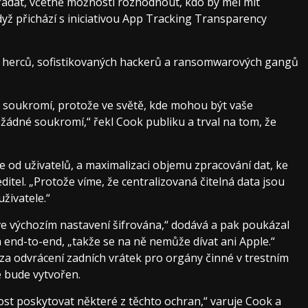
ořádat, včetně možnosti rozhodnout, kdo by měl mít
yž přichází s iniciativou App Tracking Transparency
h herců, sofistikovaných hackerů a ransomwarových gangů
m soukromí, protože ve světě, kde mohou být vaše
žádné soukromí,“ řekl Cook publiku a trval na tom, že
e od uživatelů, a maximalizaci objemu zpracování dat, ke
ditel. „Protože víme, že centralizovaná čitelná data jsou
uživatele.“
ve výchozím nastavení šifrována,“ dodává a pak poukázal
a end-to-end, „takže se na ně nemůže dívat ani Apple.“
 za odvrácení zadních vrátek pro orgány činné v trestním
e bude vytvořen.
st poskytovat některé z těchto ochran,“ varuje Cook a