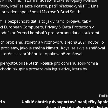
p k informacím Zahra Mosawi a také evropský komisař
níky, kteří se akce účastní, patří předsedkyně FTC Lina
 prezident společnosti Microsoft Brad Smith.
a bezpečnosti dat, a to jak v rámci projevu, tak v
ci European Computers, Privacy & Data Protection v
árodní konferenci komisařů pro ochranu dat a soukromí.
ch problémů století“ a v rozhovoru z ledna 2021 hovořil o
é problémy, jako je změna klimatu. Kdysi se skvěle zmiňoval
o kterém se v průběhu let opakovaně zmiňoval.
ple vystoupil ze Státní koalice pro ochranu soukromí a
chodní skupina prosazovala legislativu, která by
Dalš
i s
Uniklé obrázky dvouportové nabíječky Appl
ukazují tenký a elegantní desig