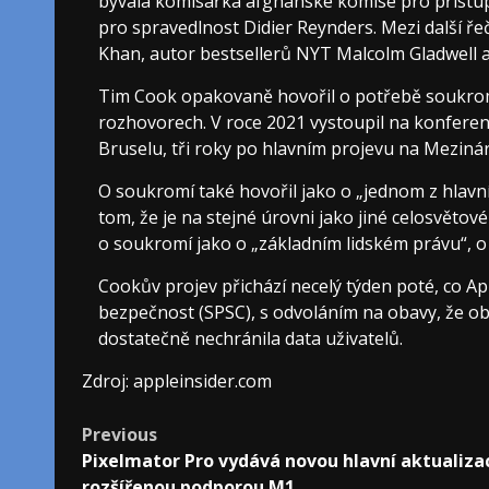
bývalá komisařka afghánské komise pro přístu
pro spravedlnost Didier Reynders. Mezi další řeč
Khan, autor bestsellerů NYT Malcolm Gladwell a
Tim Cook opakovaně hovořil o potřebě soukromí 
rozhovorech. V roce 2021 vystoupil na konferen
Bruselu, tři roky po hlavním projevu na Mezin
O soukromí také hovořil jako o „jednom z hlavní
tom, že je na stejné úrovni jako jiné celosvětov
o soukromí jako o „základním lidském právu“, 
Cookův projev přichází necelý týden poté, co Ap
bezpečnost (SPSC), s odvoláním na obavy, že ob
dostatečně nechránila data uživatelů.
Zdroj: appleinsider.com
Post
Previous
Pixelmator Pro vydává novou hlavní aktualizac
navigation
rozšířenou podporou M1