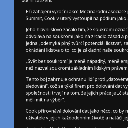
boční zatížení.
Při zahájení výroční akce Mezinárodní asociace 
Summit, Cook v úterý vystoupil na pódium jako 
Jeho hlavní slovo začalo tím, že soukromí označi
odvolává na soukromí jako na zrcadlo zásad a pou
jedna „odemyká plný tvůrčí potenciál lidstva“, z
okrádání lidstva o to, co je základní: naše souk
„Svět bez soukromí je méně nápaditý, méně empa
než nazval soukromí základním lidským právem, 
Tento boj zahrnuje ochranu lidí proti „dato
sledování“, což se týká firem pro dolování dat v
společnosti trvají na tom, že jejich práce je „čis
měli mít na výběr“.
Cook přirovnává dolování dat jako něco, co by n
uživatele v jejich každodenním životě a natáčí jej