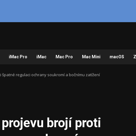
iMac Pro
iMac
Mac Pro
Mac Mini
macOS
Z
ti špatné regulaci ochrany soukromí a bočnímu zatížení
rojevu brojí proti